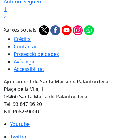
Anterior
Següent
1
2
Xarxes socials:
Crèdits
Contactar
Protecció de dades
Avís legal
Accessibilitat
Ajuntament de Santa Maria de Palautordera
Plaça de la Vila, 1
08460 Santa Maria de Palautordera
Tel. 93 847 96 20
NIF P0825900D
Youtube
Youtube
Twitter
Twitter