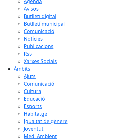
Agenda
Avisos
Butlletí digital
Butlletí municipal
Comunicació
Notícies
Publicacions
Rss
Xarxes Socials
Àmbits
Ajuts
Comunicació
Cultura
Educació
Esports
Habitatge
Igualtat de gènere
Joventut
Medi Ambient