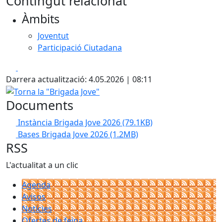
Contingut relacionat
Àmbits
Joventut
Participació Ciutadana
Facebook
X
Darrera actualització: 4.05.2026 | 08:11
Torna la "Brigada Jove"
Documents
Instància Brigada Jove 2026
(79.1KB)
Bases Brigada Jove 2026
(1.2MB)
RSS
L'actualitat a un clic
Agenda
Avisos
Notícies
Ofertes de feina