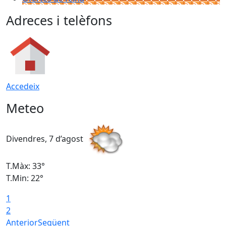
Adreces i telèfons
Accedeix
Meteo
Divendres, 7 d’agost
D
T.Màx: 33°
T
T.Min: 22°
T
1
2
Anterior
Següent