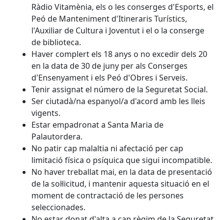
Ràdio Vitamènia, els o les conserges d'Esports, el
Peó de Manteniment d'Itineraris Turístics,
l'Auxiliar de Cultura i Joventut i el o la conserge
de biblioteca.
Haver complert els 18 anys o no excedir dels 20
en la data de 30 de juny per als Conserges
d'Ensenyament i els Peó d'Obres i Serveis.
Tenir assignat el número de la Seguretat Social.
Ser ciutadà/na espanyol/a d'acord amb les lleis
vigents.
Estar empadronat a Santa Maria de
Palautordera.
No patir cap malaltia ni afectació per cap
limitació física o psíquica que sigui incompatible.
No haver treballat mai, en la data de presentació
de la sol·licitud, i mantenir aquesta situació en el
moment de contractació de les persones
seleccionades.
No estar donat d'alta a cap règim de la Seguretat