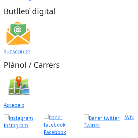
Butlletí digital
Subscriu-te
Plànol / Carrers
Accedeix
What
Instagram
Twitter
Facebook