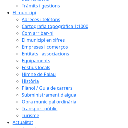
Tràmits i gestions
El municipi
Adreces i telèfons
Cartografia topogràfica 1:1000
Com arribar-hi
El municipi en xifres
Empreses i comerços
Entitats i associacions
Equipaments
Festius locals
Himne de Palau
Història
Plànol / Guia de carrers
Subministrament d'aigua
Obra municipal ordinària
Transport públic
Turisme
Actualitat