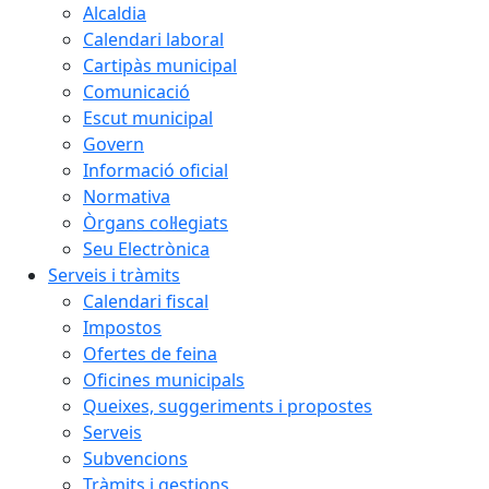
Alcaldia
Calendari laboral
Cartipàs municipal
Comunicació
Escut municipal
Govern
Informació oficial
Normativa
Òrgans col·legiats
Seu Electrònica
Serveis i tràmits
Calendari fiscal
Impostos
Ofertes de feina
Oficines municipals
Queixes, suggeriments i propostes
Serveis
Subvencions
Tràmits i gestions