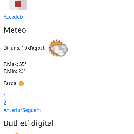
Accedeix
Meteo
Dilluns, 10 d’agost
D
T.Màx: 35°
T
T.Min: 23°
T
Tarda
T
1
2
Anterior
Següent
Butlletí digital