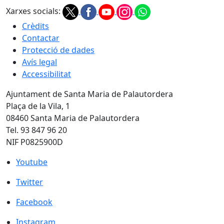
Xarxes socials:
Crèdits
Contactar
Protecció de dades
Avís legal
Accessibilitat
Ajuntament de Santa Maria de Palautordera
Plaça de la Vila, 1
08460 Santa Maria de Palautordera
Tel. 93 847 96 20
NIF P0825900D
Youtube
Youtube
Twitter
Twitter
Facebook
Facebook
Instagram
Instagram