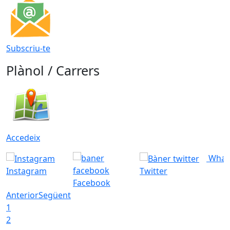
Subscriu-te
Plànol / Carrers
Accedeix
What
Instagram
Twitter
Facebook
Anterior
Següent
1
2