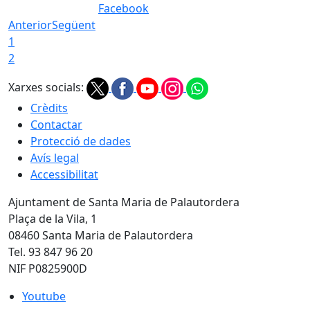
Facebook
Anterior
Següent
1
2
Xarxes socials:
Crèdits
Contactar
Protecció de dades
Avís legal
Accessibilitat
Ajuntament de Santa Maria de Palautordera
Plaça de la Vila, 1
08460 Santa Maria de Palautordera
Tel. 93 847 96 20
NIF P0825900D
Youtube
Youtube