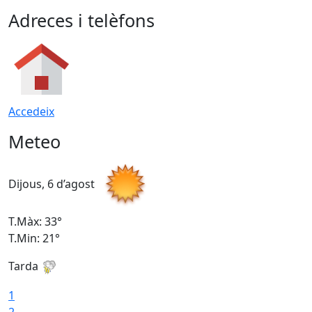
Adreces i telèfons
Accedeix
Meteo
Dijous, 6 d’agost
D
T.Màx: 33°
T
T.Min: 21°
T
Tarda
T
1
2