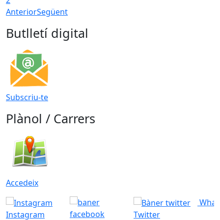
Anterior
Següent
Butlletí digital
Subscriu-te
Plànol / Carrers
Accedeix
What
Instagram
Twitter