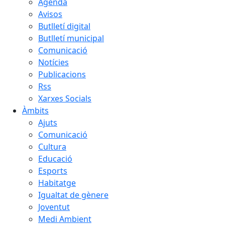
Agenda
Avisos
Butlletí digital
Butlletí municipal
Comunicació
Notícies
Publicacions
Rss
Xarxes Socials
Àmbits
Ajuts
Comunicació
Cultura
Educació
Esports
Habitatge
Igualtat de gènere
Joventut
Medi Ambient