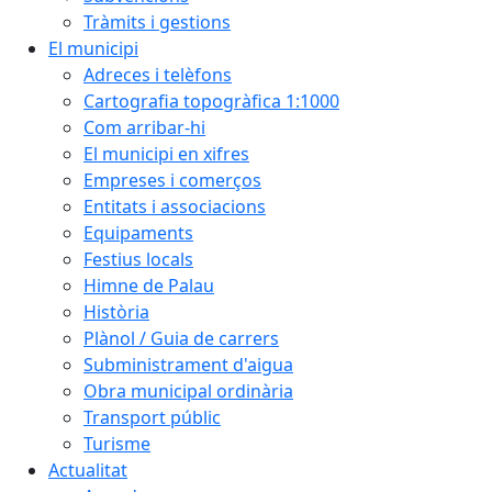
Tràmits i gestions
El municipi
Adreces i telèfons
Cartografia topogràfica 1:1000
Com arribar-hi
El municipi en xifres
Empreses i comerços
Entitats i associacions
Equipaments
Festius locals
Himne de Palau
Història
Plànol / Guia de carrers
Subministrament d'aigua
Obra municipal ordinària
Transport públic
Turisme
Actualitat