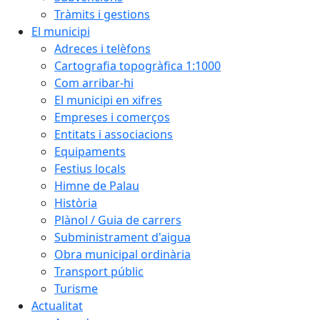
Tràmits i gestions
El municipi
Adreces i telèfons
Cartografia topogràfica 1:1000
Com arribar-hi
El municipi en xifres
Empreses i comerços
Entitats i associacions
Equipaments
Festius locals
Himne de Palau
Història
Plànol / Guia de carrers
Subministrament d'aigua
Obra municipal ordinària
Transport públic
Turisme
Actualitat