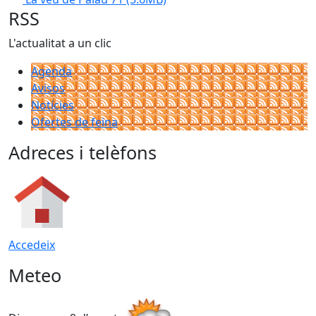
RSS
L'actualitat a un clic
Agenda
Avisos
Notícies
Ofertes de feina
Adreces i telèfons
Accedeix
Meteo