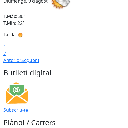
Diumenge, 9 d’agost
D
T.Màx: 36°
T
T.Min: 22°
T
Tarda
T
1
2
Anterior
Següent
Butlletí digital
Subscriu-te
Plànol / Carrers