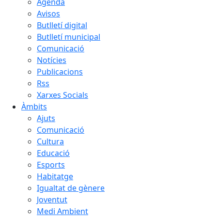
Agenda
Avisos
Butlletí digital
Butlletí municipal
Comunicació
Notícies
Publicacions
Rss
Xarxes Socials
Àmbits
Ajuts
Comunicació
Cultura
Educació
Esports
Habitatge
Igualtat de gènere
Joventut
Medi Ambient