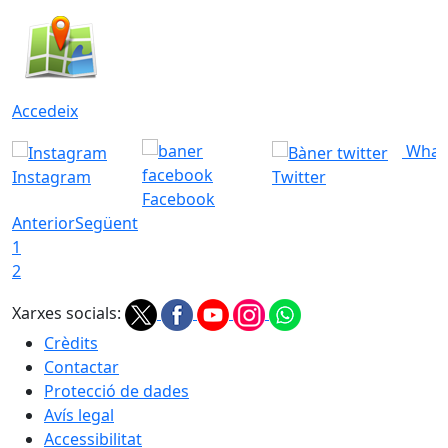
Accedeix
What
Instagram
Twitter
Facebook
Anterior
Següent
1
2
Xarxes socials:
Crèdits
Contactar
Protecció de dades
Avís legal
Accessibilitat