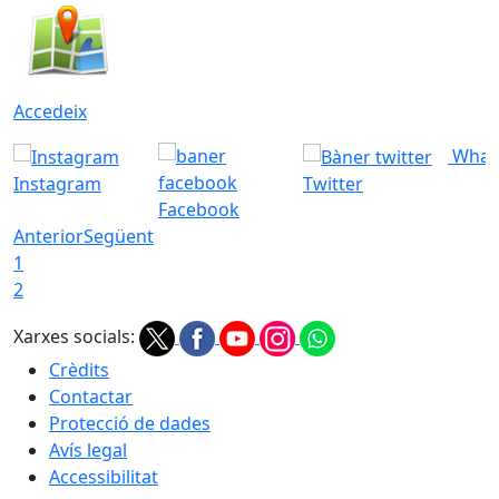
Accedeix
What
Instagram
Twitter
Facebook
Anterior
Següent
1
2
Xarxes socials:
Crèdits
Contactar
Protecció de dades
Avís legal
Accessibilitat