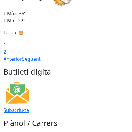
T.Màx: 36°
T
T.Min: 22°
T
Tarda
T
1
2
Anterior
Següent
Butlletí digital
Subscriu-te
Plànol / Carrers