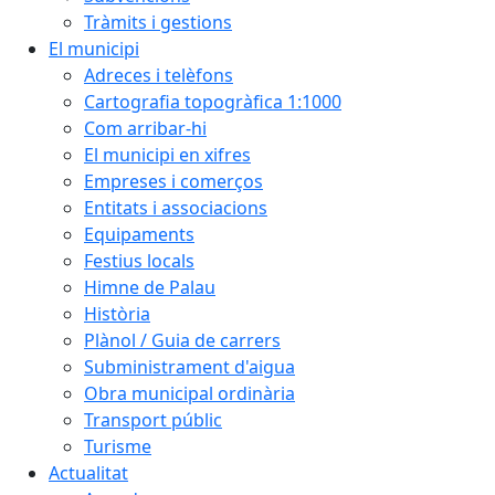
Tràmits i gestions
El municipi
Adreces i telèfons
Cartografia topogràfica 1:1000
Com arribar-hi
El municipi en xifres
Empreses i comerços
Entitats i associacions
Equipaments
Festius locals
Himne de Palau
Història
Plànol / Guia de carrers
Subministrament d'aigua
Obra municipal ordinària
Transport públic
Turisme
Actualitat