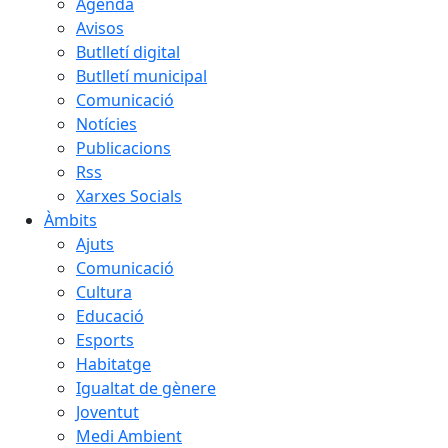
Agenda
Avisos
Butlletí digital
Butlletí municipal
Comunicació
Notícies
Publicacions
Rss
Xarxes Socials
Àmbits
Ajuts
Comunicació
Cultura
Educació
Esports
Habitatge
Igualtat de gènere
Joventut
Medi Ambient