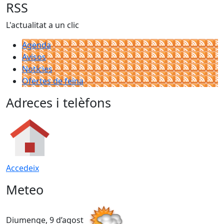
RSS
L'actualitat a un clic
Agenda
Avisos
Notícies
Ofertes de feina
Adreces i telèfons
Accedeix
Meteo
Diumenge, 9 d’agost
D