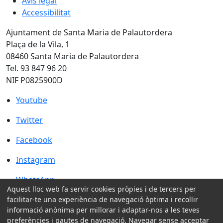
Avís legal
Accessibilitat
Ajuntament de Santa Maria de Palautordera
Plaça de la Vila, 1
08460 Santa Maria de Palautordera
Tel. 93 847 96 20
NIF P0825900D
Youtube
Youtube
Twitter
Twitter
Facebook
Facebook
Instagram
Instagram
WhatsApp
WhatsApp
Aquest lloc web fa servir cookies pròpies i de tercers per
Amb la col·laboració de:
facilitar-te una experiència de navegació òptima i recollir
informació anònima per millorar i adaptar-nos a les teves
preferències i pautes de navegació. Navegar sense acceptar