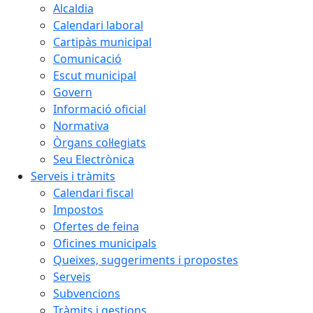
Alcaldia
Calendari laboral
Cartipàs municipal
Comunicació
Escut municipal
Govern
Informació oficial
Normativa
Òrgans col·legiats
Seu Electrònica
Serveis i tràmits
Calendari fiscal
Impostos
Ofertes de feina
Oficines municipals
Queixes, suggeriments i propostes
Serveis
Subvencions
Tràmits i gestions