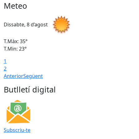
Meteo
Dissabte, 8 d’agost
D
T.Màx: 35°
T
T.Min: 23°
T
1
2
Anterior
Següent
Butlletí digital
Subscriu-te