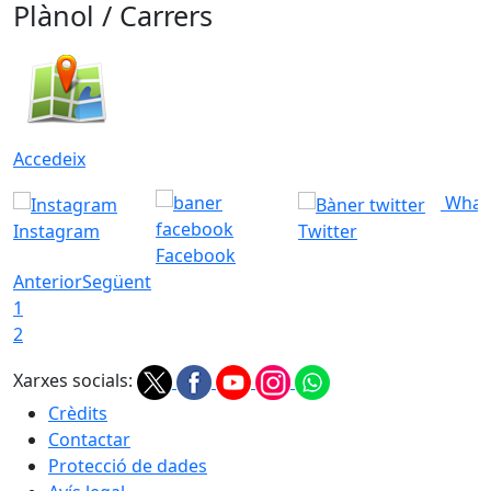
Plànol / Carrers
Accedeix
What
Instagram
Twitter
Facebook
Anterior
Següent
1
2
Xarxes socials:
Crèdits
Contactar
Protecció de dades