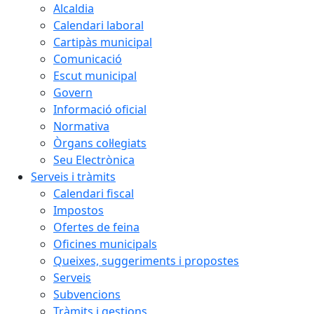
Alcaldia
Calendari laboral
Cartipàs municipal
Comunicació
Escut municipal
Govern
Informació oficial
Normativa
Òrgans col·legiats
Seu Electrònica
Serveis i tràmits
Calendari fiscal
Impostos
Ofertes de feina
Oficines municipals
Queixes, suggeriments i propostes
Serveis
Subvencions
Tràmits i gestions