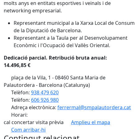
molts anys en entitats esportives i veïnals i de
networking empresarial.
Representant municipal a la Xarxa Local de Consum
de la Diputació de Barcelona.
Representant a la Taula per al Desenvolupament
Econòmic i l'Ocupació del Vallès Oriental.
Dedicació parcial. Retribució bruta anual:
14.496,85 €
plaça de la Vila, 1 - 08460 Santa Maria de
Palautordera - Barcelona (Catalunya)
Telèfon:
938 479 620
Telèfon:
606 926 980
Adreça electrònica:
ferrermal@smpalautordera.cat
Horari:
cal concertar visita prèvia
Amplieu el mapa
Com arribar-hi
Leaflet
| ©
OpenStreetMap
contributors
Contingut relacionat