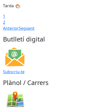
Tarda
T
1
2
Anterior
Següent
Butlletí digital
Subscriu-te
Plànol / Carrers