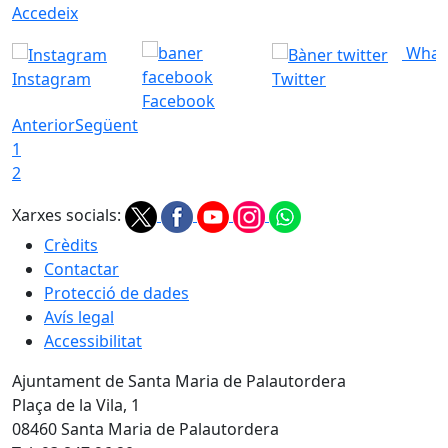
Accedeix
What
Instagram
Twitter
Facebook
Anterior
Següent
1
2
Xarxes socials:
Crèdits
Contactar
Protecció de dades
Avís legal
Accessibilitat
Ajuntament de Santa Maria de Palautordera
Plaça de la Vila, 1
08460 Santa Maria de Palautordera