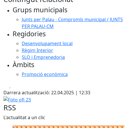
+
Grups municipals
−
Junts per Palau - Compromís municipal / JUNTS
PER PALAU-CM
Regidories
Desenvolupament local
Règim Interior
SLO i Emprenedoria
Àmbits
Promoció econòmica
Facebook
X
Darrera actualització: 22.04.2025 | 12:33
Foto ofi 23
RSS
L'actualitat a un clic