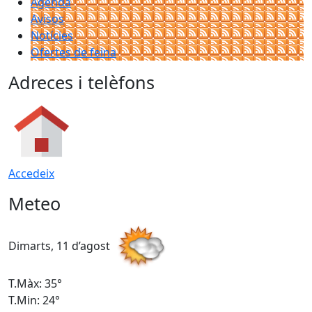
Agenda
Avisos
Notícies
Ofertes de feina
Adreces i telèfons
Accedeix
Meteo
Dimarts, 11 d’agost
D
T.Màx: 35°
T
T.Min: 24°
T