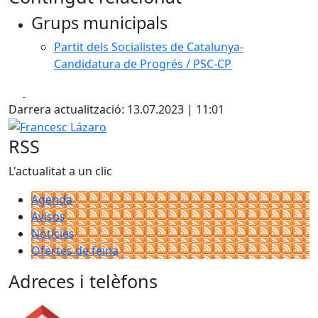
+
Grups municipals
−
Partit dels Socialistes de Catalunya-
Candidatura de Progrés / PSC-CP
Facebook
X
Darrera actualització: 13.07.2023 | 11:01
Francesc Lázaro
RSS
L'actualitat a un clic
Agenda
Avisos
Notícies
Ofertes de feina
Adreces i telèfons