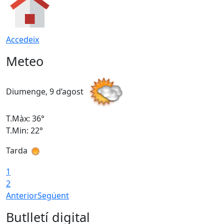
Accedeix
Meteo
Diumenge, 9 d’agost
D
T.Màx: 36°
T
T.Min: 22°
T
Tarda
T
1
2
Anterior
Següent
Butlletí digital