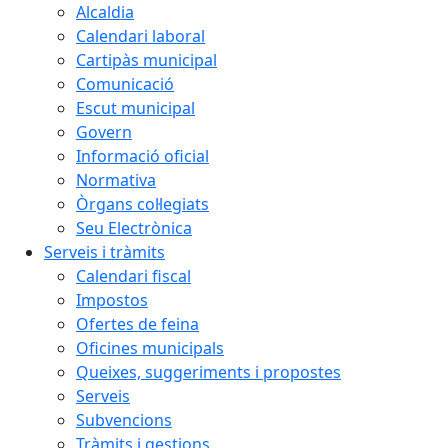
Alcaldia
Calendari laboral
Cartipàs municipal
Comunicació
Escut municipal
Govern
Informació oficial
Normativa
Òrgans col·legiats
Seu Electrònica
Serveis i tràmits
Calendari fiscal
Impostos
Ofertes de feina
Oficines municipals
Queixes, suggeriments i propostes
Serveis
Subvencions
Tràmits i gestions