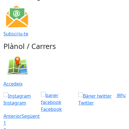
Subscriu-te
Plànol / Carrers
Accedeix
What
Instagram
Twitter
Facebook
Anterior
Següent
1