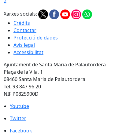
2
Xarxes socials:
Crèdits
Contactar
Protecció de dades
Avís legal
Accessibilitat
Ajuntament de Santa Maria de Palautordera
Plaça de la Vila, 1
08460 Santa Maria de Palautordera
Tel. 93 847 96 20
NIF P0825900D
Youtube
Youtube
Twitter
Twitter
Facebook
Facebook