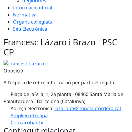
Regidories
Informació oficial
Normativa
Òrgans col·legiats
Seu Electrònica
Francesc Lázaro i Brazo - PSC-
CP
Francesc Lázaro
Oposició
A l'espera de rebre informació per part del regidor.
Plaça de la Vila, 1, 2a planta - 08460 Santa Maria de
Palautordera - Barcelona (Catalunya)
Adreça electrònica:
lazarobf@smpalautordera.cat
Amplieu el mapa
Com arribar-hi
Leaflet
| ©
OpenStreetMap
contributors
Contingut relacionat