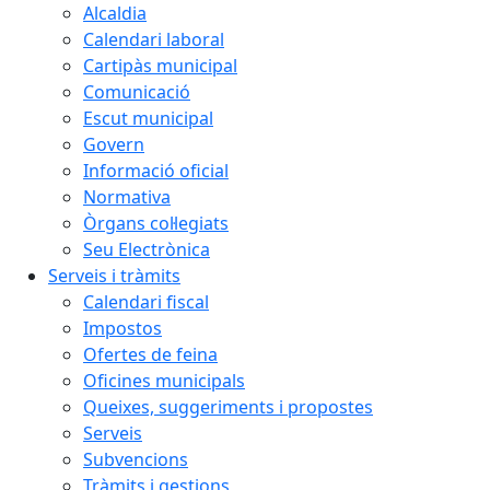
Alcaldia
Calendari laboral
Cartipàs municipal
Comunicació
Escut municipal
Govern
Informació oficial
Normativa
Òrgans col·legiats
Seu Electrònica
Serveis i tràmits
Calendari fiscal
Impostos
Ofertes de feina
Oficines municipals
Queixes, suggeriments i propostes
Serveis
Subvencions
Tràmits i gestions