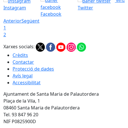
What
Instagram
Twitter
Facebook
Anterior
Següent
1
2
Xarxes socials:
Crèdits
Contactar
Protecció de dades
Avís legal
Accessibilitat
Ajuntament de Santa Maria de Palautordera
Plaça de la Vila, 1
08460 Santa Maria de Palautordera
Tel. 93 847 96 20
NIF P0825900D