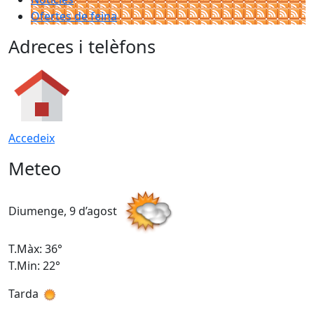
Ofertes de feina
Adreces i telèfons
Accedeix
Meteo
Diumenge, 9 d’agost
D
T.Màx: 36°
T
T.Min: 22°
T
Tarda
T