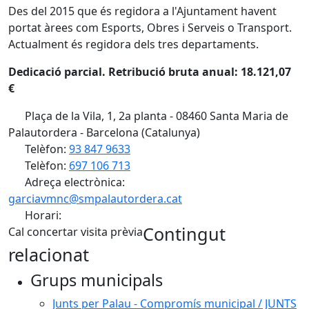
Des del 2015 que és regidora a l'Ajuntament havent
portat àrees com Esports, Obres i Serveis o Transport.
Actualment és regidora dels tres departaments.
Dedicació parcial. Retribució bruta anual: 18.121,07
€
Plaça de la Vila, 1, 2a planta - 08460 Santa Maria de
Palautordera - Barcelona (Catalunya)
Telèfon:
93 847 9633
Telèfon:
697 106 713
Adreça electrònica:
garciavmnc@smpalautordera.cat
Horari:
Contingut
Cal concertar visita prèvia
relacionat
Grups municipals
Junts per Palau - Compromís municipal / JUNTS