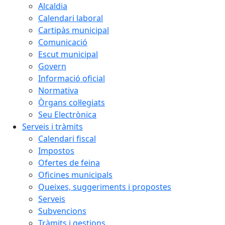
Alcaldia
Calendari laboral
Cartipàs municipal
Comunicació
Escut municipal
Govern
Informació oficial
Normativa
Òrgans col·legiats
Seu Electrònica
Serveis i tràmits
Calendari fiscal
Impostos
Ofertes de feina
Oficines municipals
Queixes, suggeriments i propostes
Serveis
Subvencions
Tràmits i gestions