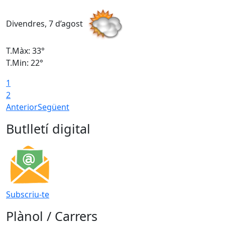
Divendres, 7 d’agost
D
T.Màx: 33°
T
T.Min: 22°
T
1
2
Anterior
Següent
Butlletí digital
Subscriu-te
Plànol / Carrers