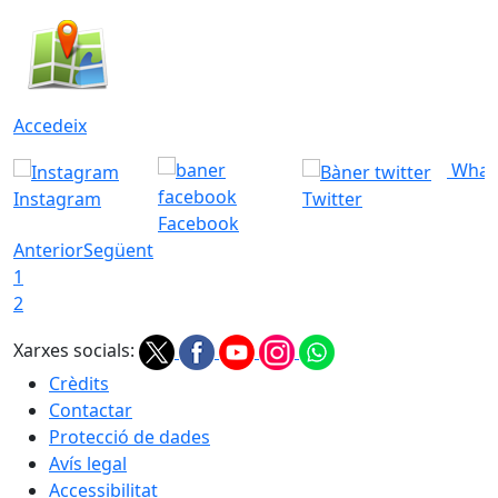
Accedeix
What
Instagram
Twitter
Facebook
Anterior
Següent
1
2
Xarxes socials:
Crèdits
Contactar
Protecció de dades
Avís legal
Accessibilitat