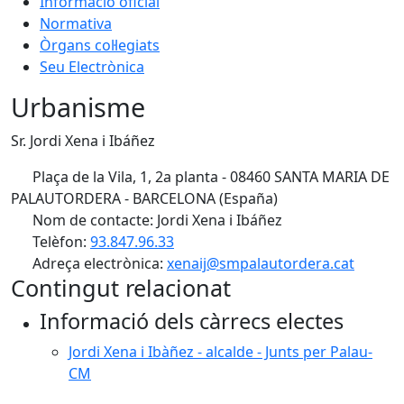
Informació oficial
Normativa
Òrgans col·legiats
Seu Electrònica
Urbanisme
Sr. Jordi Xena i Ibáñez
Plaça de la Vila, 1, 2a planta - 08460 SANTA MARIA DE
PALAUTORDERA - BARCELONA (España)
Nom de contacte: Jordi Xena i Ibáñez
Telèfon:
93.847.96.33
Adreça electrònica:
xenaij@smpalautordera.cat
Contingut relacionat
Informació dels càrrecs electes
Jordi Xena i Ibàñez - alcalde - Junts per Palau-
CM