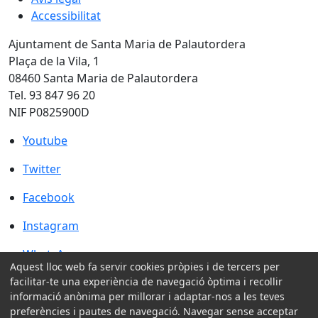
Accessibilitat
Ajuntament de Santa Maria de Palautordera
Plaça de la Vila, 1
08460 Santa Maria de Palautordera
Tel. 93 847 96 20
NIF P0825900D
Youtube
Youtube
Twitter
Twitter
Facebook
Facebook
Instagram
Instagram
WhatsApp
WhatsApp
Aquest lloc web fa servir cookies pròpies i de tercers per
Amb la col·laboració de:
facilitar-te una experiència de navegació òptima i recollir
informació anònima per millorar i adaptar-nos a les teves
preferències i pautes de navegació. Navegar sense acceptar