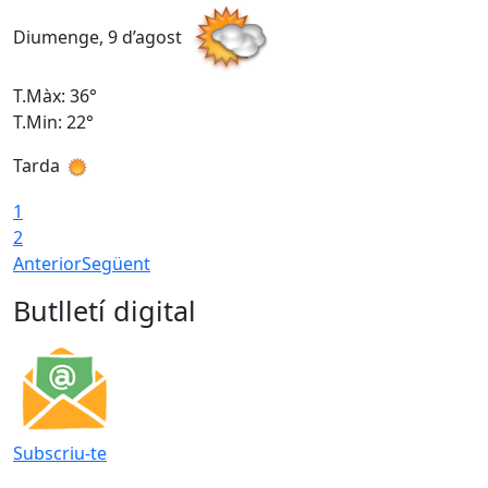
Diumenge, 9 d’agost
D
T.Màx: 36°
T
T.Min: 22°
T
Tarda
T
1
2
Anterior
Següent
Butlletí digital
Subscriu-te