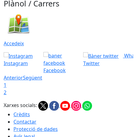
Plànol / Carrers
Accedeix
What
Instagram
Twitter
Facebook
Anterior
Següent
1
2
Xarxes socials:
Crèdits
Contactar
Protecció de dades
Avís legal