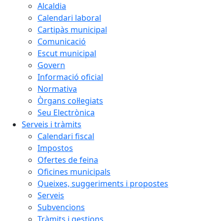
Alcaldia
Calendari laboral
Cartipàs municipal
Comunicació
Escut municipal
Govern
Informació oficial
Normativa
Òrgans col·legiats
Seu Electrònica
Serveis i tràmits
Calendari fiscal
Impostos
Ofertes de feina
Oficines municipals
Queixes, suggeriments i propostes
Serveis
Subvencions
Tràmits i gestions