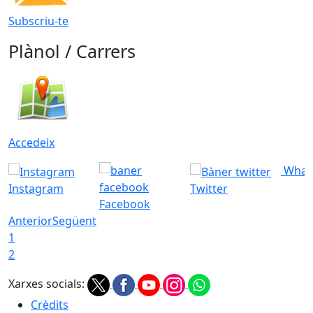
Subscriu-te
Plànol / Carrers
Accedeix
What
Instagram
Twitter
Facebook
Anterior
Següent
1
2
Xarxes socials:
Crèdits