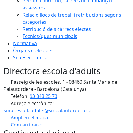
Personal directiu, càrrecs de confiança i
assessors
Relació llocs de treball i retribucions segons
categories
Retribució dels càrrecs electes
Tècnics/ques municipals
Normativa
Òrgans col·legiats
Seu Electrònica
Directora escola d'adults
Passeig de les escoles, 1 - 08460 Santa Maria de
Palautordera - Barcelona (Catalunya)
Telèfon:
93 848 25 73
Adreça electrònica:
smpt.escolaadults@smpalautordera.cat
Amplieu el mapa
Com arribar-hi
Leaflet
| ©
OpenStreetMap
contributors
Contingut relacionat