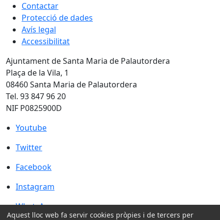
Contactar
Protecció de dades
Avís legal
Accessibilitat
Ajuntament de Santa Maria de Palautordera
Plaça de la Vila, 1
08460 Santa Maria de Palautordera
Tel. 93 847 96 20
NIF P0825900D
Youtube
Youtube
Twitter
Twitter
Facebook
Facebook
Instagram
Instagram
WhatsApp
WhatsApp
Aquest lloc web fa servir cookies pròpies i de tercers per