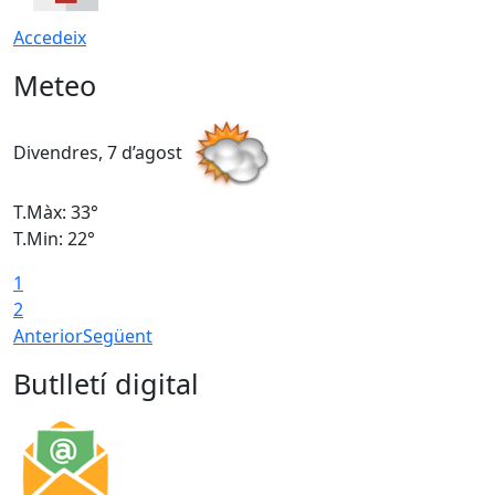
Accedeix
Meteo
Divendres, 7 d’agost
D
T.Màx: 33°
T
T.Min: 22°
T
1
2
Anterior
Següent
Butlletí digital