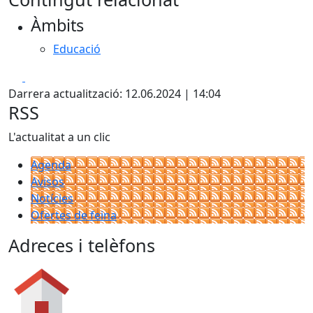
+
Àmbits
−
Educació
Facebook
X
Darrera actualització: 12.06.2024 | 14:04
RSS
L'actualitat a un clic
Agenda
Avisos
Notícies
Ofertes de feina
Adreces i telèfons