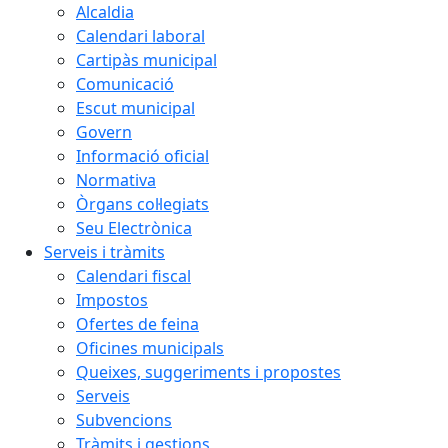
Alcaldia
Calendari laboral
Cartipàs municipal
Comunicació
Escut municipal
Govern
Informació oficial
Normativa
Òrgans col·legiats
Seu Electrònica
Serveis i tràmits
Calendari fiscal
Impostos
Ofertes de feina
Oficines municipals
Queixes, suggeriments i propostes
Serveis
Subvencions
Tràmits i gestions