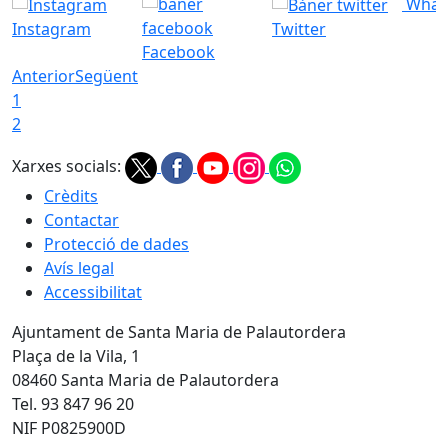
What
Instagram
Twitter
Facebook
Anterior
Següent
1
2
Xarxes socials:
Crèdits
Contactar
Protecció de dades
Avís legal
Accessibilitat
Ajuntament de Santa Maria de Palautordera
Plaça de la Vila, 1
08460 Santa Maria de Palautordera
Tel. 93 847 96 20
NIF P0825900D