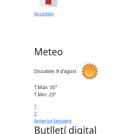
Accedeix
Meteo
Dissabte, 8 d’agost
T.Màx: 35°
T.Min: 23°
1
2
Anterior
Següent
Butlletí digital