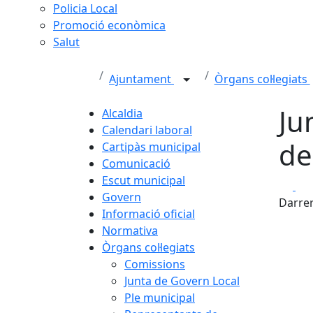
Policia Local
Promoció econòmica
Salut
Ajuntament
Òrgans col·legiats
Ju
Alcaldia
Calendari laboral
de
Cartipàs municipal
Comunicació
Escut municipal
Fa
Govern
Darrer
Informació oficial
Normativa
Òrgans col·legiats
Comissions
Junta de Govern Local
Ple municipal