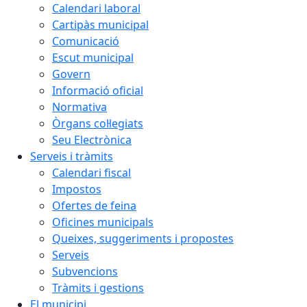
Calendari laboral
Cartipàs municipal
Comunicació
Escut municipal
Govern
Informació oficial
Normativa
Òrgans col·legiats
Seu Electrònica
Serveis i tràmits
Calendari fiscal
Impostos
Ofertes de feina
Oficines municipals
Queixes, suggeriments i propostes
Serveis
Subvencions
Tràmits i gestions
El municipi