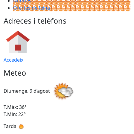
Notícies
Ofertes de feina
Adreces i telèfons
Accedeix
Meteo
Diumenge, 9 d’agost
D
T.Màx: 36°
T
T.Min: 22°
T
Tarda
T