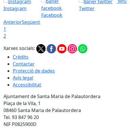
What
Instagram
Twitter
Facebook
Anterior
Següent
1
2
Xarxes socials:
Crèdits
Contactar
Protecció de dades
Avís legal
Accessibilitat
Ajuntament de Santa Maria de Palautordera
Plaça de la Vila, 1
08460 Santa Maria de Palautordera
Tel. 93 847 96 20
NIF P0825900D