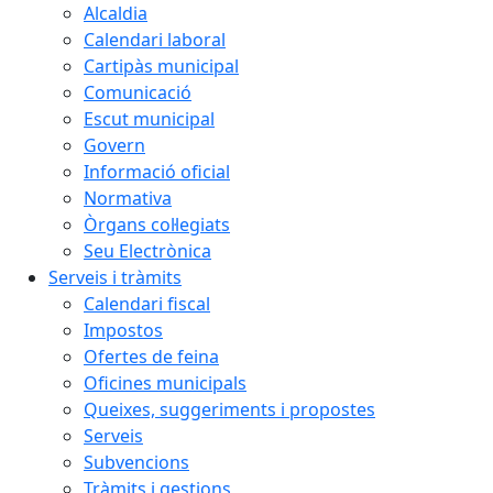
Alcaldia
Calendari laboral
Cartipàs municipal
Comunicació
Escut municipal
Govern
Informació oficial
Normativa
Òrgans col·legiats
Seu Electrònica
Serveis i tràmits
Calendari fiscal
Impostos
Ofertes de feina
Oficines municipals
Queixes, suggeriments i propostes
Serveis
Subvencions
Tràmits i gestions