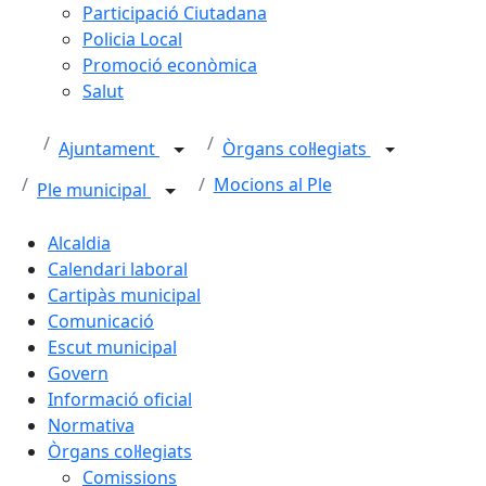
Participació Ciutadana
Policia Local
Promoció econòmica
Salut
Ajuntament
Òrgans col·legiats
Mocions al Ple
Ple municipal
Alcaldia
Calendari laboral
Cartipàs municipal
Comunicació
Escut municipal
Govern
Informació oficial
Normativa
Òrgans col·legiats
Comissions