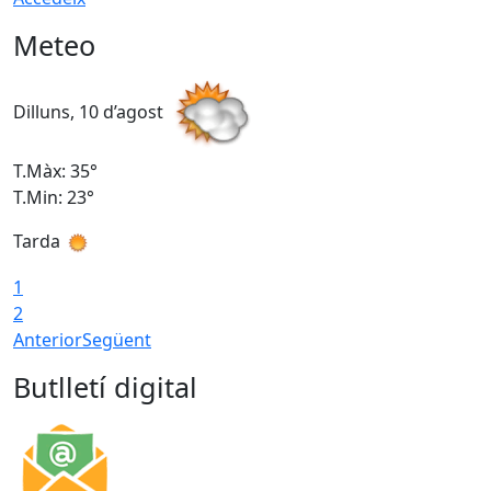
Meteo
Dilluns, 10 d’agost
D
T.Màx: 35°
T
T.Min: 23°
T
Tarda
T
1
2
Anterior
Següent
Butlletí digital