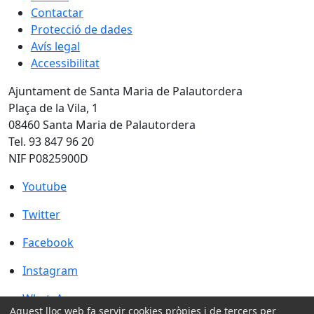
Contactar
Protecció de dades
Avís legal
Accessibilitat
Ajuntament de Santa Maria de Palautordera
Plaça de la Vila, 1
08460 Santa Maria de Palautordera
Tel. 93 847 96 20
NIF P0825900D
Youtube
Youtube
Twitter
Twitter
Facebook
Facebook
Instagram
Instagram
WhatsApp
WhatsApp
Aquest lloc web fa servir cookies pròpies i de tercers per