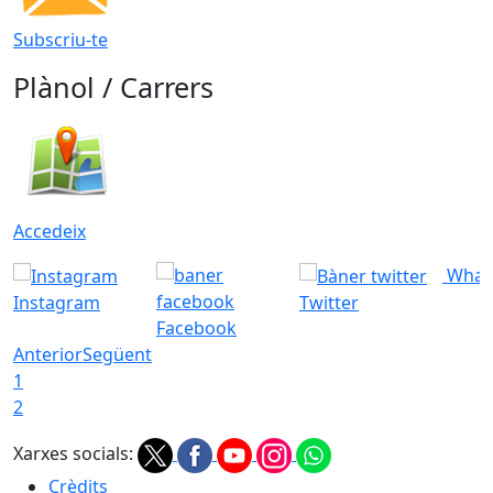
Subscriu-te
Plànol / Carrers
Accedeix
What
Instagram
Twitter
Facebook
Anterior
Següent
1
2
Xarxes socials:
Crèdits