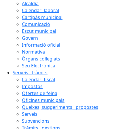
Alcaldia
Calendari laboral
Cartipàs municipal
Comunicació
Escut municipal
Govern
Informació oficial
Normativa
Òrgans col·legiats
Seu Electrònica
Serveis i tràmits
Calendari fiscal
Impostos
Ofertes de feina
Oficines municipals
Queixes, suggeriments i propostes
Serveis
Subvencions
Tràmits i gestions