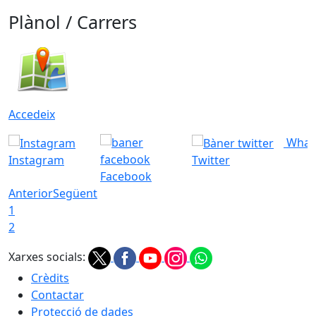
Plànol / Carrers
Accedeix
What
Instagram
Twitter
Facebook
Anterior
Següent
1
2
Xarxes socials:
Crèdits
Contactar
Protecció de dades