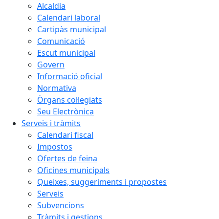
Alcaldia
Calendari laboral
Cartipàs municipal
Comunicació
Escut municipal
Govern
Informació oficial
Normativa
Òrgans col·legiats
Seu Electrònica
Serveis i tràmits
Calendari fiscal
Impostos
Ofertes de feina
Oficines municipals
Queixes, suggeriments i propostes
Serveis
Subvencions
Tràmits i gestions