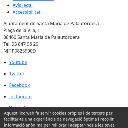
Avís legal
Accessibilitat
Ajuntament de Santa Maria de Palautordera
Plaça de la Vila, 1
08460 Santa Maria de Palautordera
Tel. 93 847 96 20
NIF P0825900D
Youtube
Youtube
Twitter
Twitter
Facebook
Facebook
Instagram
Instagram
WhatsApp
WhatsApp
Aquest lloc web fa servir cookies pròpies i de tercers per
Amb la col·laboració de:
facilitar-te una experiència de navegació òptima i recollir
informació anònima per millorar i adaptar-nos a les teves