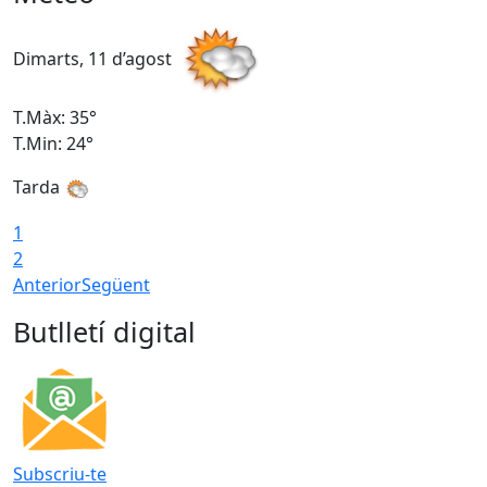
Dimarts, 11 d’agost
D
T.Màx: 35°
T
T.Min: 24°
T
Tarda
T
1
2
Anterior
Següent
Butlletí digital
Subscriu-te