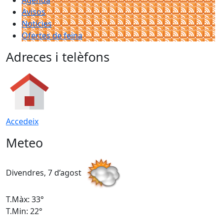
Agenda
Avisos
Notícies
Ofertes de feina
Adreces i telèfons
Accedeix
Meteo
Divendres, 7 d’agost
D
T.Màx: 33°
T
T.Min: 22°
T