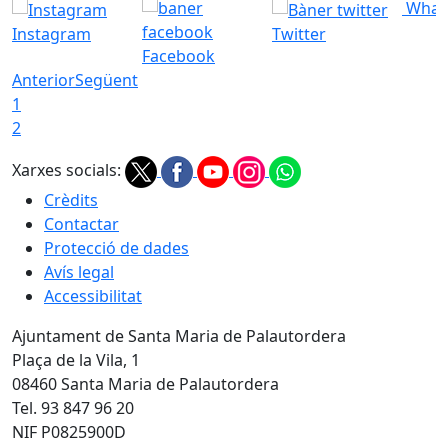
What
Instagram
Twitter
Facebook
Anterior
Següent
1
2
Xarxes socials:
Crèdits
Contactar
Protecció de dades
Avís legal
Accessibilitat
Ajuntament de Santa Maria de Palautordera
Plaça de la Vila, 1
08460 Santa Maria de Palautordera
Tel. 93 847 96 20
NIF P0825900D