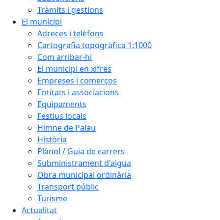
Tràmits i gestions
El municipi
Adreces i telèfons
Cartografia topogràfica 1:1000
Com arribar-hi
El municipi en xifres
Empreses i comerços
Entitats i associacions
Equipaments
Festius locals
Himne de Palau
Història
Plànol / Guia de carrers
Subministrament d'aigua
Obra municipal ordinària
Transport públic
Turisme
Actualitat