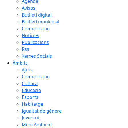
Agenda
Avisos
Butlletí digital
Butlletí municipal
Comunicació
Notícies
Publicacions
Rss
Xarxes Socials
Àmbits
Ajuts
Comunicació
Cultura
Educació
Esports
Habitatge
Igualtat de gènere
Joventut
Medi Ambient