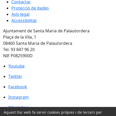
Contactar
Protecció de dades
Avís legal
Accessibilitat
Ajuntament de Santa Maria de Palautordera
Plaça de la Vila, 1
08460 Santa Maria de Palautordera
Tel. 93 847 96 20
NIF P0825900D
Youtube
Youtube
Twitter
Twitter
Facebook
Facebook
Instagram
Instagram
WhatsApp
WhatsApp
Aquest lloc web fa servir cookies pròpies i de tercers per