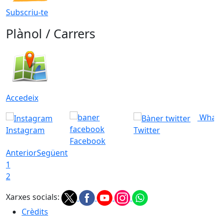
Subscriu-te
Plànol / Carrers
Accedeix
What
Instagram
Twitter
Facebook
Anterior
Següent
1
2
Xarxes socials:
Crèdits