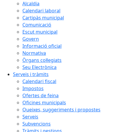
Alcaldia
Calendari laboral
Cartipàs municipal
Comunicació
Escut municipal
Govern
Informació oficial
Normativa
Òrgans col·legiats
Seu Electrònica
Serveis i tràmits
Calendari fiscal
Impostos
Ofertes de feina
Oficines municipals
Queixes, suggeriments i propostes
Serveis
Subvencions
Tràmits i gestions