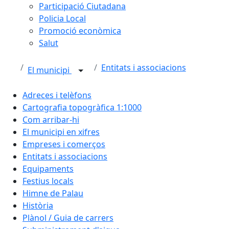
Participació Ciutadana
Policia Local
Promoció econòmica
Salut
Entitats i associacions
El municipi
Adreces i telèfons
Cartografia topogràfica 1:1000
Com arribar-hi
El municipi en xifres
Empreses i comerços
Entitats i associacions
Equipaments
Festius locals
Himne de Palau
Història
Plànol / Guia de carrers