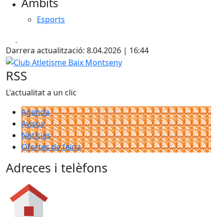
Àmbits
Esports
Facebook
X
Darrera actualització: 8.04.2026 | 16:44
Club Atletisme Baix Montseny
RSS
L'actualitat a un clic
Agenda
Avisos
Notícies
Ofertes de feina
Adreces i telèfons