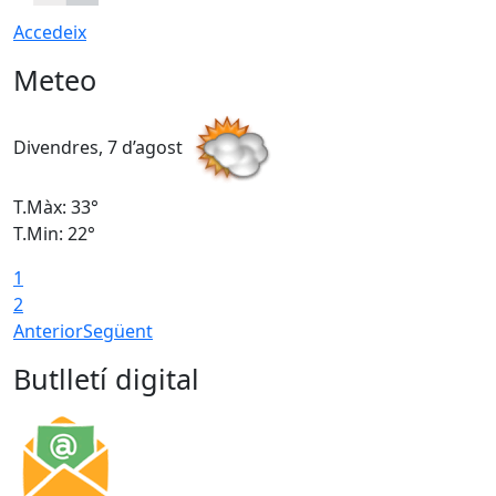
Accedeix
Meteo
Divendres, 7 d’agost
D
T.Màx: 33°
T
T.Min: 22°
T
1
2
Anterior
Següent
Butlletí digital