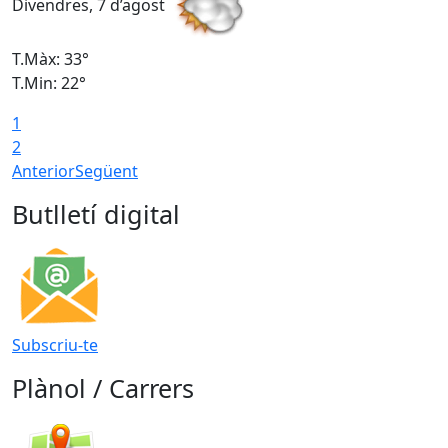
Divendres, 7 d’agost
D
T.Màx: 33°
T
T.Min: 22°
T
1
2
Anterior
Següent
Butlletí digital
Subscriu-te
Plànol / Carrers