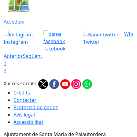
Accedeix
What
Instagram
Twitter
Facebook
Anterior
Següent
1
2
Xarxes socials:
Crèdits
Contactar
Protecció de dades
Avís legal
Accessibilitat
Ajuntament de Santa Maria de Palautordera