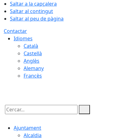
Saltar a la capçalera
Saltar al contingut
Saltar al peu de pàgina
Contactar
Idiomes
Català
Castellà
Anglès
Alemany
Francès
07.08.2026 | 03:35
Cercar:
Ajuntament
Alcaldia