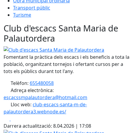
Obra municipal ordinària
Transport públic
Turisme
Club d'escacs Santa Maria de
Palautordera
Club d'escacs Santa Maria de Palautordera
Fomentant la pràctica dels escacs i els beneficis a tota la
població, organitzant tornejos i ofertant cursos per a
tots els públics durant tot l'any.
Telèfon:
655480058
Adreça electrònica:
escacssmpalautordera@hotmail.com
Lloc web:
club-escacs-santa-m-de-
palautordera3.webnode.es/
Facebook
X
Darrera actualització: 8.04.2026 | 17:08
Club d'escacs Santa Maria de Palautordera