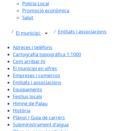
Policia Local
Promoció econòmica
Salut
Entitats i associacions
El municipi
Adreces i telèfons
Cartografia topogràfica 1:1000
Com arribar-hi
El municipi en xifres
Empreses i comerços
Entitats i associacions
Equipaments
Festius locals
Himne de Palau
Història
Plànol / Guia de carrers
Subministrament d'aigua