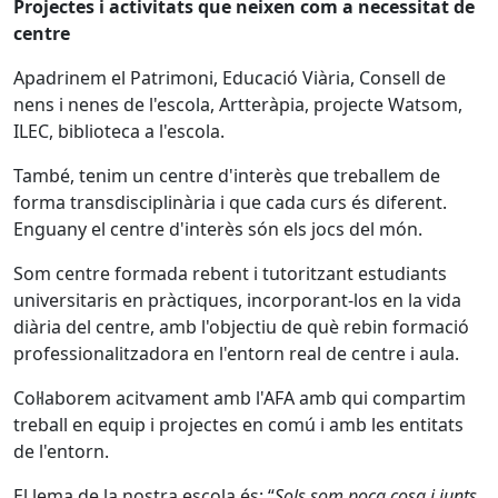
Projectes i activitats que neixen com a necessitat de
centre
Apadrinem el Patrimoni, Educació Viària, Consell de
nens i nenes de l'escola, Artteràpia, projecte Watsom,
ILEC, biblioteca a l'escola.
També, tenim un centre d'interès que treballem de
forma transdisciplinària i que cada curs és diferent.
Enguany el centre d'interès són els jocs del món.
Som centre formada rebent i tutoritzant estudiants
universitaris en pràctiques, incorporant-los en la vida
diària del centre, amb l'objectiu de què rebin formació
professionalitzadora en l'entorn real de centre i aula.
Col·laborem acitvament amb l'AFA amb qui compartim
treball en equip i projectes en comú i amb les entitats
de l'entorn.
El lema de la nostra escola és: “
Sols som poca cosa i junts