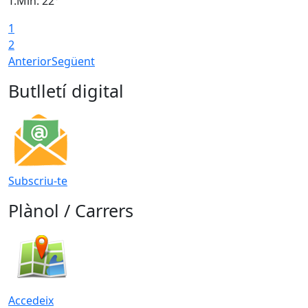
T.Min: 22°
T
1
2
Anterior
Següent
Butlletí digital
Subscriu-te
Plànol / Carrers
Accedeix