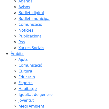
Agenda
Avisos
Butlletí digital
Butlletí municipal
Comunicació
Notícies
Publicacions
Rss
Xarxes Socials
Àmbits
Ajuts
Comunicació
Cultura
Educació
Esports
Habitatge
Igualtat de gènere
Joventut
Medi Ambient