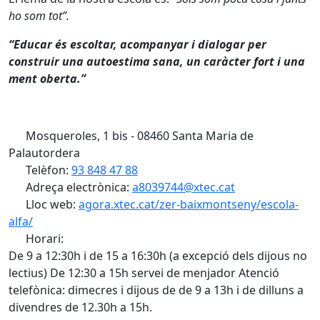
ho som tot”.
“Educar és escoltar, acompanyar i dialogar per
construir una autoestima sana, un caràcter fort i una
ment oberta.”
Mosqueroles, 1 bis - 08460 Santa Maria de
Palautordera
Telèfon:
93 848 47 88
Adreça electrònica:
a8039744@xtec.cat
Lloc web:
agora.xtec.cat/zer-baixmontseny/escola-
alfa/
Horari:
De 9 a 12:30h i de 15 a 16:30h (a excepció dels dijous no
lectius) De 12:30 a 15h servei de menjador Atenció
telefònica: dimecres i dijous de de 9 a 13h i de dilluns a
divendres de 12.30h a 15h.