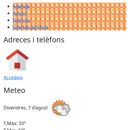
Agenda
Avisos
Notícies
Ofertes de feina
Adreces i telèfons
Accedeix
Meteo
Divendres, 7 d’agost
D
T.Màx: 33°
T