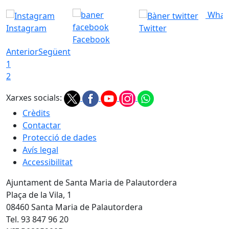
What
Instagram
Twitter
Facebook
Anterior
Següent
1
2
Xarxes socials:
Crèdits
Contactar
Protecció de dades
Avís legal
Accessibilitat
Ajuntament de Santa Maria de Palautordera
Plaça de la Vila, 1
08460 Santa Maria de Palautordera
Tel. 93 847 96 20