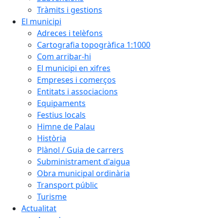
Tràmits i gestions
El municipi
Adreces i telèfons
Cartografia topogràfica 1:1000
Com arribar-hi
El municipi en xifres
Empreses i comerços
Entitats i associacions
Equipaments
Festius locals
Himne de Palau
Història
Plànol / Guia de carrers
Subministrament d'aigua
Obra municipal ordinària
Transport públic
Turisme
Actualitat