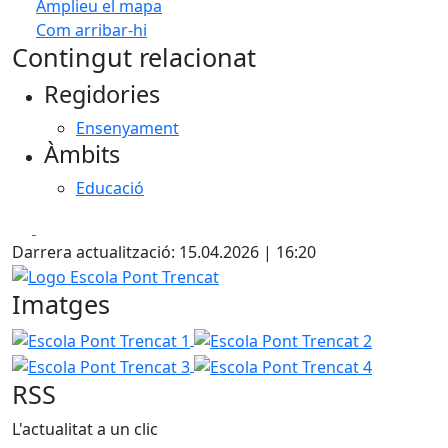
Amplieu el mapa
Com arribar-hi
Leaflet
| ©
OpenStreetMap
contributors
Contingut relacionat
+
Regidories
−
Ensenyament
Àmbits
Educació
Facebook
X
Darrera actualització: 15.04.2026 | 16:20
Logo Escola Pont Trencat
Imatges
Escola Pont Trencat 1
Escola Pont Trencat 2
Escola Po
Escola Pont Trencat 4
RSS
L'actualitat a un clic