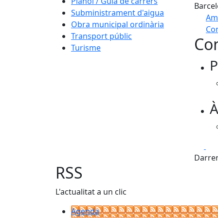
Plànol / Guia de carrers
Barcel
Subministrament d'aigua
Am
Obra municipal ordinària
Com
Transport públic
Con
+
Turisme
P
−
À
Fa
Darrer
RSS
L'actualitat a un clic
Agenda