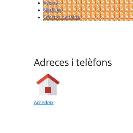
Avisos
Notícies
Ofertes de feina
Adreces i telèfons
Accedeix