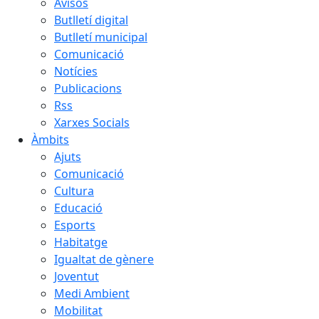
Avisos
Butlletí digital
Butlletí municipal
Comunicació
Notícies
Publicacions
Rss
Xarxes Socials
Àmbits
Ajuts
Comunicació
Cultura
Educació
Esports
Habitatge
Igualtat de gènere
Joventut
Medi Ambient
Mobilitat