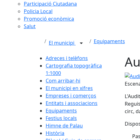
Participació Ciutadana
Policia Local
Promoció econòmica
Salut
Equipaments
El municipi
Au
Adreces i telèfons
Cartografia topogràfica
1:1000
Audito
Com arribar-hi
Escena
El municipi en xifres
Empreses i comerços
L'Audi
Entitats i associacions
Reguis
Equipaments
circ, 
Festius locals
Dispos
Himne de Palau
Història
Pas