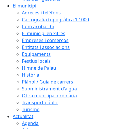
El municipi
Adreces i telèfons
Cartografia topogràfica 1:1000
Com arribar-hi
El municipi en xifres
Empreses i comerços
Entitats i associacions
Equipaments
Festius locals
Himne de Palau
Història
Plànol / Guia de carrers
Subministrament d'aigua
Obra municipal ordinària
Transport públic
Turisme
Actualitat
Agenda