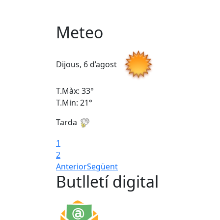
Meteo
Dijous, 6 d’agost
T.Màx: 33°
T.Min: 21°
Tarda
1
2
Anterior
Següent
Butlletí digital