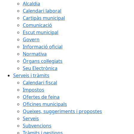
Alcaldia
Calendari laboral
Cartipàs municipal
Comunicació
Escut municipal
Govern
Informació oficial
Normativa
Òrgans col·legiats
Seu Electrònica
Serveis i tràmits
Calendari fiscal
Impostos
Ofertes de feina
Oficines municipals
Queixes, suggeriments i propostes
Serveis
Subvencions
Tràmits i gestions