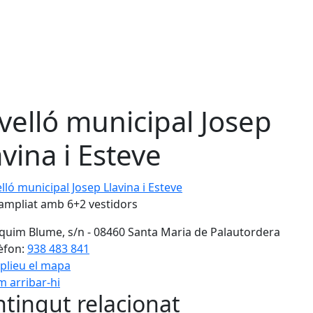
velló municipal Josep
avina i Esteve
ó municipal Josep Llavina i Esteve
ampliat amb 6+2 vestidors
quim Blume, s/n - 08460 Santa Maria de Palautordera
èfon:
938 483 841
plieu el mapa
 arribar-hi
Leaflet
| ©
OpenStreetMap
con
tingut relacionat