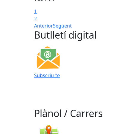
1
2
Anterior
Següent
Butlletí digital
Subscriu-te
Plànol / Carrers