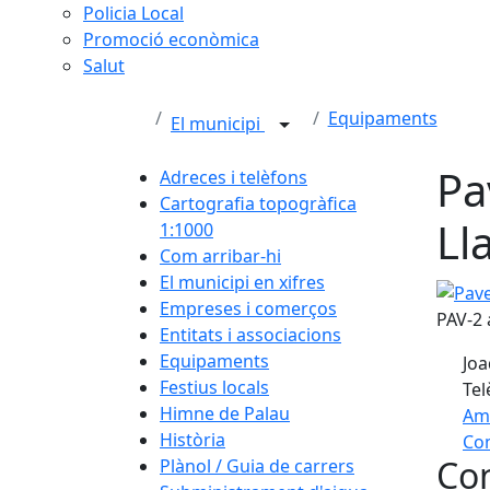
Policia Local
Promoció econòmica
Salut
Equipaments
El municipi
Pa
Adreces i telèfons
Cartografia topogràfica
Ll
1:1000
Com arribar-hi
El municipi en xifres
Pavell
Empreses i comerços
PAV-2 
Entitats i associacions
Equipaments
Joa
Festius locals
Tel
Himne de Palau
Am
Història
Com
Con
Plànol / Guia de carrers
+