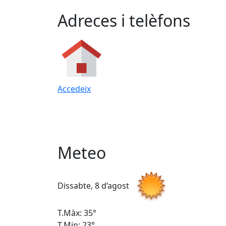
Adreces i telèfons
Accedeix
Meteo
Dissabte, 8 d’agost
T.Màx: 35°
T.Min: 23°