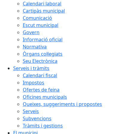
Calendari laboral
Cartipàs municipal
Comunicació
Escut municipal
Govern
Informació oficial
Normativa
Òrgans col·legiats
Seu Electrònica
Serveis i tràmits
Calendari fiscal
Impostos
Ofertes de feina
Oficines municipals
Queixes, suggeriments i propostes
Serveis
Subvencions
Tràmits i gestions
El municipi