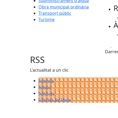
Subministrament d'aigua
R
−
Obra municipal ordinària
Transport públic
Turisme
À
Fa
Darrer
RSS
L'actualitat a un clic
Agenda
Avisos
Notícies
Ofertes de feina