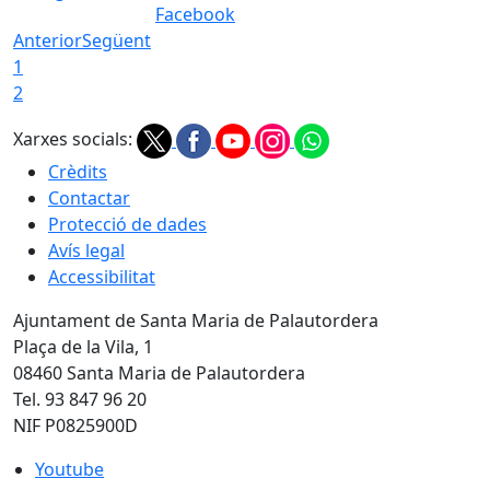
Facebook
Anterior
Següent
1
2
Xarxes socials:
Crèdits
Contactar
Protecció de dades
Avís legal
Accessibilitat
Ajuntament de Santa Maria de Palautordera
Plaça de la Vila, 1
08460 Santa Maria de Palautordera
Tel. 93 847 96 20
NIF P0825900D
Youtube
Youtube