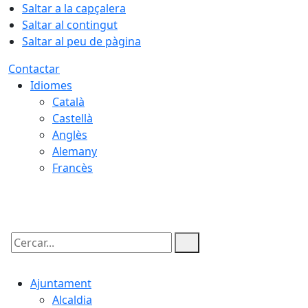
Saltar a la capçalera
Saltar al contingut
Saltar al peu de pàgina
Contactar
Idiomes
Català
Castellà
Anglès
Alemany
Francès
07.08.2026 | 02:15
Cercar:
Ajuntament
Alcaldia