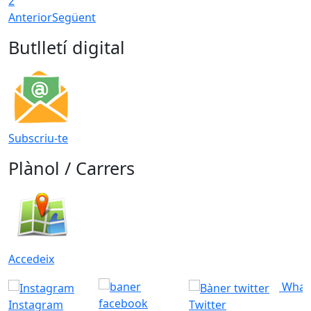
2
Anterior
Següent
Butlletí digital
Subscriu-te
Plànol / Carrers
Accedeix
What
Instagram
Twitter