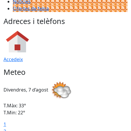
Notícies
Ofertes de feina
Adreces i telèfons
Accedeix
Meteo
Divendres, 7 d’agost
D
T.Màx: 33°
T
T.Min: 22°
T
1