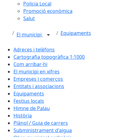
Policia Local
Promoció econòmica
Salut
Equipaments
El municipi
Adreces i telèfons
Cartografia topogràfica 1:1000
Com arribar-hi
El municipi en xifres
Empreses i comerços
Entitats i associacions
Equipaments
Festius locals
Himne de Palau
Història
Plànol / Guia de carrers
Subministrament d'aigua