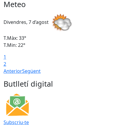
Meteo
Divendres, 7 d’agost
D
T.Màx: 33°
T
T.Min: 22°
T
1
2
Anterior
Següent
Butlletí digital
Subscriu-te