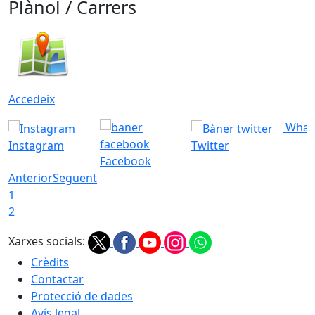
Plànol / Carrers
Accedeix
What
Instagram
Twitter
Facebook
Anterior
Següent
1
2
Xarxes socials:
Crèdits
Contactar
Protecció de dades
Avís legal