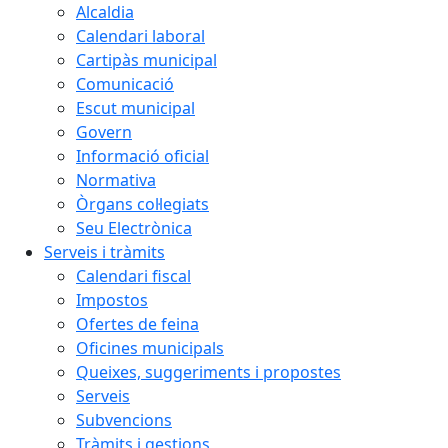
Alcaldia
Calendari laboral
Cartipàs municipal
Comunicació
Escut municipal
Govern
Informació oficial
Normativa
Òrgans col·legiats
Seu Electrònica
Serveis i tràmits
Calendari fiscal
Impostos
Ofertes de feina
Oficines municipals
Queixes, suggeriments i propostes
Serveis
Subvencions
Tràmits i gestions