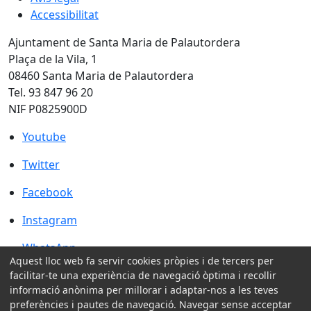
Accessibilitat
Ajuntament de Santa Maria de Palautordera
Plaça de la Vila, 1
08460 Santa Maria de Palautordera
Tel. 93 847 96 20
NIF P0825900D
Youtube
Youtube
Twitter
Twitter
Facebook
Facebook
Instagram
Instagram
WhatsApp
WhatsApp
Aquest lloc web fa servir cookies pròpies i de tercers per
Amb la col·laboració de:
facilitar-te una experiència de navegació òptima i recollir
informació anònima per millorar i adaptar-nos a les teves
preferències i pautes de navegació. Navegar sense acceptar