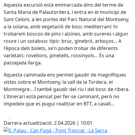
Aquesta excursió està emmarcada dins del terme de
Santa Maria de Palautordera, i entra en el municipi de
Sant Celoni, a les portes del Parc Natural del Montseny,
a la solana, amb vegetació de bosc mediterrani: hi
trobarem boscos de pins i alzines, amb sureres i algun
roure i un sotabosc típic: bruc, ginebró, arboços... A
l'època dels bolets, se’n poden trobar de diferents
varietats: rovellons, pinetells, rossinyols... És una
passejada llarga.
Aquesta caminada ens permet gaudir de magnífiques
vistes sobre el Montseny, la vall de la Tordera, el
Montnegre... I també gaudir del riu i del bosc de ribera.
L'itinerari està pensat per fer-se caminant, però no
impedeix que es pugui realitzar en BTT, a cavall...
Facebook
X
Darrera actualització: 2.04.2026 | 10:01
5: Palau - Can Pagà - Pont Trencat - La Serra