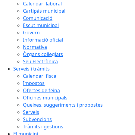
Calendari laboral
Cartipàs municipal
Comunicació
Escut municipal
Govern
Informació oficial
Normativa
Òrgans col·legiats
Seu Electrònica
Serveis i tràmits
Calendari fiscal
Impostos
Ofertes de feina
Oficines municipals
Queixes, suggeriments i propostes
Serveis
Subvencions
Tràmits i gestions
El municipi