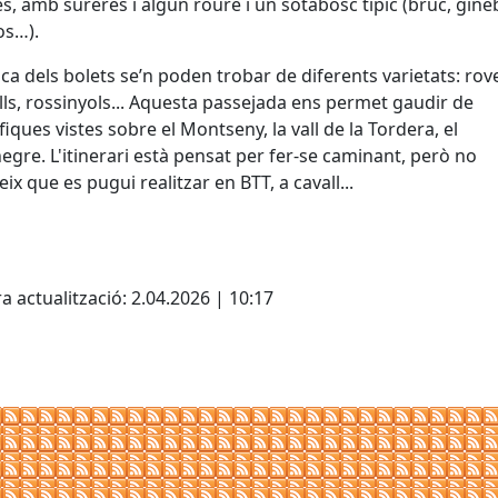
nes, amb sureres i algun roure i un sotabosc típic (bruc, gine
os…).
oca dels bolets se’n poden trobar de diferents varietats: rov
lls, rossinyols... Aquesta passejada ens permet gaudir de
iques vistes sobre el Montseny, la vall de la Tordera, el
gre. L'itinerari està pensat per fer-se caminant, però no
ix que es pugui realitzar en BTT, a cavall...
cebook
X
a actualització: 2.04.2026 | 10:17