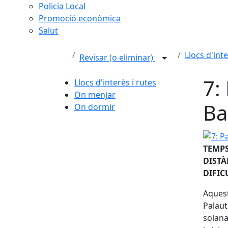
Policia Local
Promoció econòmica
Salut
Llocs d'inte
Revisar (o eliminar)
7:
Llocs d'interès i rutes
On menjar
Ba
On dormir
7: Pal
TEMPS
DISTÀ
DIFIC
Aquest
Palaut
solana