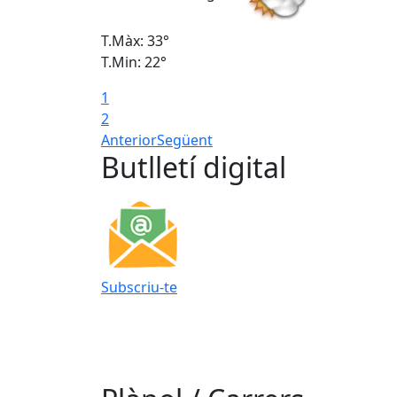
T.Màx: 33°
T.Min: 22°
1
2
Anterior
Següent
Butlletí digital
Subscriu-te