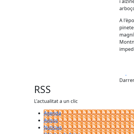
i alzi
arboç
A l'èp
pinete
magníf
Montne
impede
Fa
Darrer
RSS
L'actualitat a un clic
Agenda
Avisos
Notícies