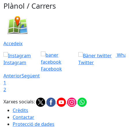
Plànol / Carrers
Accedeix
What
Instagram
Twitter
Facebook
Anterior
Següent
1
2
Xarxes socials:
Crèdits
Contactar
Protecció de dades