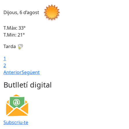
Dijous, 6 d’agost
D
T.Màx: 33°
T
T.Min: 21°
T
Tarda
T
1
2
Anterior
Següent
Butlletí digital
Subscriu-te