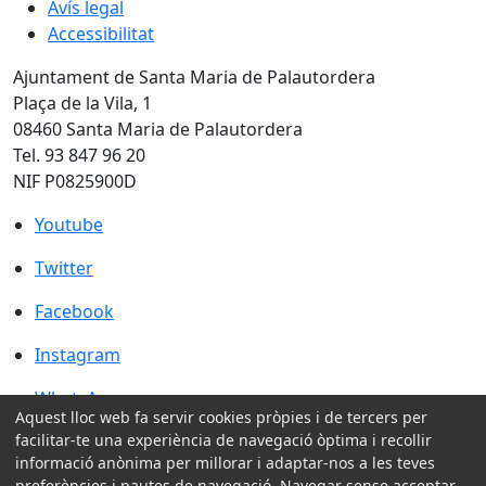
Avís legal
Accessibilitat
Ajuntament de Santa Maria de Palautordera
Plaça de la Vila, 1
08460 Santa Maria de Palautordera
Tel. 93 847 96 20
NIF P0825900D
Youtube
Youtube
Twitter
Twitter
Facebook
Facebook
Instagram
Instagram
WhatsApp
WhatsApp
Aquest lloc web fa servir cookies pròpies i de tercers per
facilitar-te una experiència de navegació òptima i recollir
Amb la col·laboració de:
informació anònima per millorar i adaptar-nos a les teves
preferències i pautes de navegació. Navegar sense acceptar