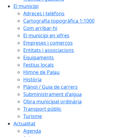
El municipi
Adreces i telèfons
Cartografia topogràfica 1:1000
Com arribar-hi
El municipi en xifres
Empreses i comerços
Entitats i associacions
Equipaments
Festius locals
Himne de Palau
Història
Plànol / Guia de carrers
Subministrament d'aigua
Obra municipal ordinària
Transport públic
Turisme
Actualitat
Agenda