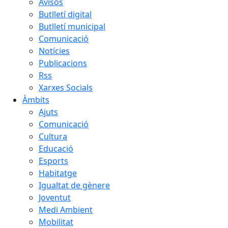
Avisos
Butlletí digital
Butlletí municipal
Comunicació
Notícies
Publicacions
Rss
Xarxes Socials
Àmbits
Ajuts
Comunicació
Cultura
Educació
Esports
Habitatge
Igualtat de gènere
Joventut
Medi Ambient
Mobilitat