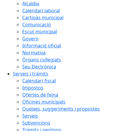
Alcaldia
Calendari laboral
Cartipàs municipal
Comunicació
Escut municipal
Govern
Informació oficial
Normativa
Òrgans col·legiats
Seu Electrònica
Serveis i tràmits
Calendari fiscal
Impostos
Ofertes de feina
Oficines municipals
Queixes, suggeriments i propostes
Serveis
Subvencions
Tràmits i gestions