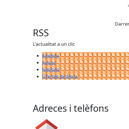
Fa
Darrer
RSS
L'actualitat a un clic
Agenda
Avisos
Notícies
Ofertes de feina
Adreces i telèfons