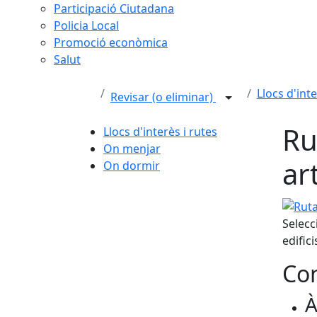
Participació Ciutadana
Policia Local
Promoció econòmica
Salut
Llocs d'inte
Revisar (o eliminar)
Ru
Llocs d'interès i rutes
On menjar
art
On dormir
Ruta pe
Selecc
edifici
Con
À