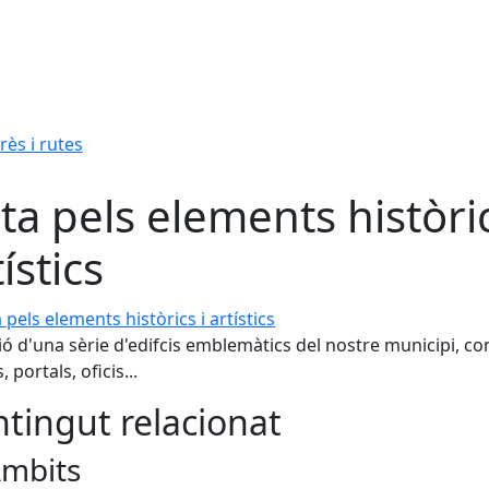
rès i rutes
ta pels elements històric
ístics
ls elements històrics i artístics
ió d'una sèrie d'edifcis emblemàtics del nostre municipi, c
s, portals, oficis...
tingut relacionat
mbits