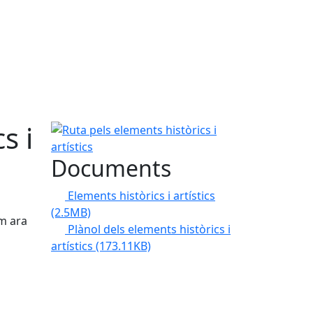
s i
Ruta pels elements històrics i artístics
Documents
Elements històrics i artístics
(2.5MB)
om ara
Plànol dels elements històrics i
artístics
(173.11KB)