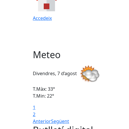
Accedeix
Meteo
Divendres, 7 d’agost
T.Màx: 33°
T.Min: 22°
1
2
Anterior
Següent