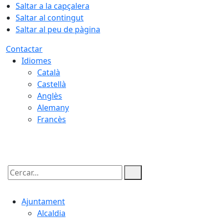
Saltar a la capçalera
Saltar al contingut
Saltar al peu de pàgina
Contactar
Idiomes
Català
Castellà
Anglès
Alemany
Francès
08.08.2026 | 10:35
Cercar:
Ajuntament
Alcaldia