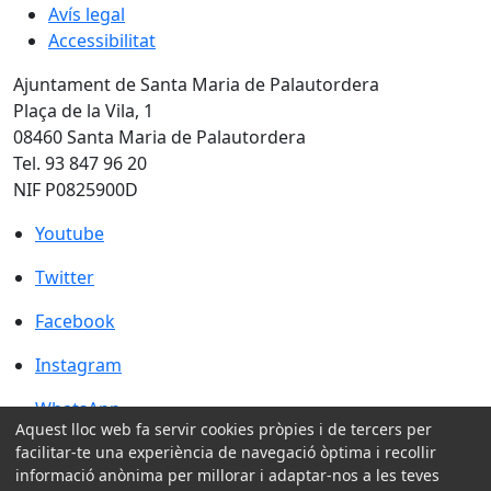
Avís legal
Accessibilitat
Ajuntament de Santa Maria de Palautordera
Plaça de la Vila, 1
08460 Santa Maria de Palautordera
Tel. 93 847 96 20
NIF P0825900D
Youtube
Youtube
Twitter
Twitter
Facebook
Facebook
Instagram
Instagram
WhatsApp
WhatsApp
Aquest lloc web fa servir cookies pròpies i de tercers per
Amb la col·laboració de:
facilitar-te una experiència de navegació òptima i recollir
informació anònima per millorar i adaptar-nos a les teves