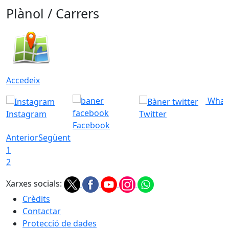
Plànol / Carrers
Accedeix
What
Instagram
Twitter
Facebook
Anterior
Següent
1
2
Xarxes socials:
Crèdits
Contactar
Protecció de dades