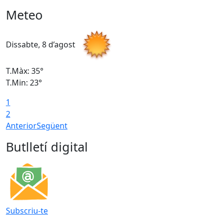
Meteo
Dissabte, 8 d’agost
D
T.Màx: 35°
T
T.Min: 23°
T
1
2
Anterior
Següent
Butlletí digital
Subscriu-te