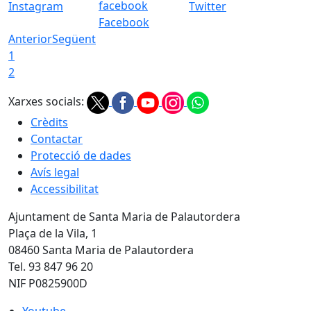
Instagram
Twitter
Facebook
Anterior
Següent
1
2
Xarxes socials:
Crèdits
Contactar
Protecció de dades
Avís legal
Accessibilitat
Ajuntament de Santa Maria de Palautordera
Plaça de la Vila, 1
08460 Santa Maria de Palautordera
Tel. 93 847 96 20
NIF P0825900D
Youtube
Youtube