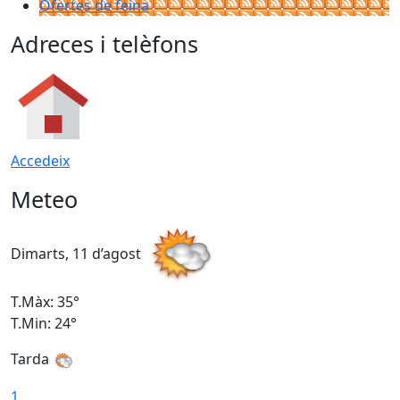
Ofertes de feina
Adreces i telèfons
Accedeix
Meteo
Dimarts, 11 d’agost
D
T.Màx: 35°
T
T.Min: 24°
T
Tarda
T
1