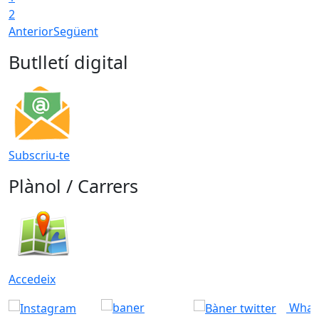
2
Anterior
Següent
Butlletí digital
Subscriu-te
Plànol / Carrers
Accedeix
What