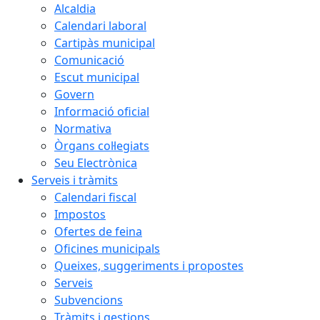
Alcaldia
Calendari laboral
Cartipàs municipal
Comunicació
Escut municipal
Govern
Informació oficial
Normativa
Òrgans col·legiats
Seu Electrònica
Serveis i tràmits
Calendari fiscal
Impostos
Ofertes de feina
Oficines municipals
Queixes, suggeriments i propostes
Serveis
Subvencions
Tràmits i gestions