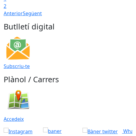
2
Anterior
Següent
Butlletí digital
Subscriu-te
Plànol / Carrers
Accedeix
What