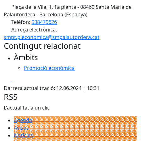
Plaça de la Vila, 1, 1a planta - 08460 Santa Maria de
Palautordera - Barcelona (Espanya)
Telèfon:
938479626
Adreça electrònica:
smpt.p.economica@smpalautordera.cat
Contingut relacionat
Àmbits
Promoció econòmica
Facebook
X
Darrera actualització: 12.06.2024 | 10:31
RSS
L'actualitat a un clic
Agenda
Avisos
Notícies