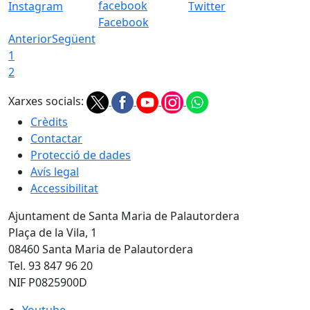
Instagram
Twitter
Facebook
Anterior
Següent
1
2
Xarxes socials:
Crèdits
Contactar
Protecció de dades
Avís legal
Accessibilitat
Ajuntament de Santa Maria de Palautordera
Plaça de la Vila, 1
08460 Santa Maria de Palautordera
Tel. 93 847 96 20
NIF P0825900D
Youtube
Youtube