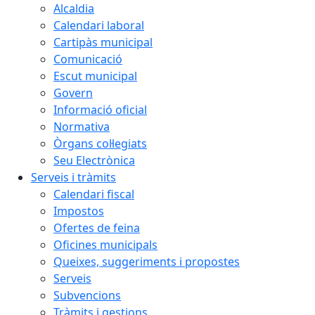
Alcaldia
Calendari laboral
Cartipàs municipal
Comunicació
Escut municipal
Govern
Informació oficial
Normativa
Òrgans col·legiats
Seu Electrònica
Serveis i tràmits
Calendari fiscal
Impostos
Ofertes de feina
Oficines municipals
Queixes, suggeriments i propostes
Serveis
Subvencions
Tràmits i gestions