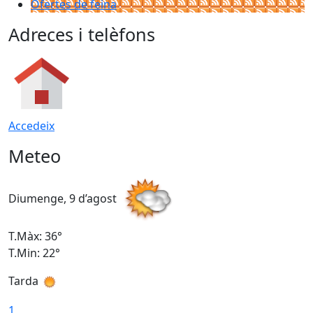
Ofertes de feina
Adreces i telèfons
Accedeix
Meteo
Diumenge, 9 d’agost
D
T.Màx: 36°
T
T.Min: 22°
T
Tarda
T
1