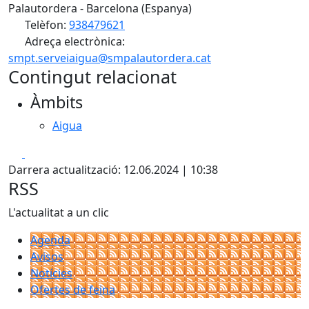
Palautordera - Barcelona (Espanya)
Telèfon:
938479621
Adreça electrònica:
smpt.serveiaigua@smpalautordera.cat
Contingut relacionat
Àmbits
Aigua
Facebook
X
Darrera actualització: 12.06.2024 | 10:38
RSS
L'actualitat a un clic
Agenda
Avisos
Notícies
Ofertes de feina