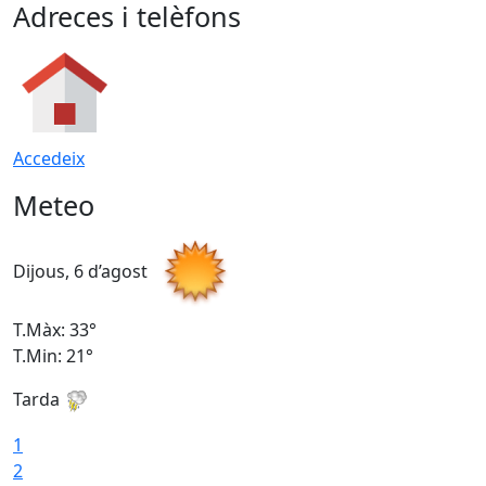
Adreces i telèfons
Accedeix
Meteo
Dijous, 6 d’agost
D
T.Màx: 33°
T
T.Min: 21°
T
Tarda
T
1
2