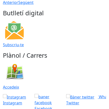
Anterior
Següent
Butlletí digital
Subscriu-te
Plànol / Carrers
Accedeix
What
Instagram
Twitter
Facebook