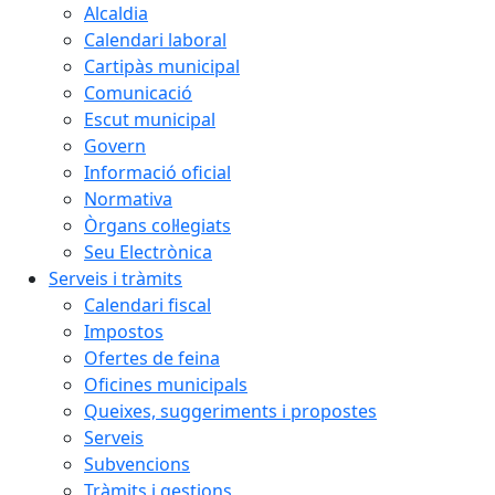
Alcaldia
Calendari laboral
Cartipàs municipal
Comunicació
Escut municipal
Govern
Informació oficial
Normativa
Òrgans col·legiats
Seu Electrònica
Serveis i tràmits
Calendari fiscal
Impostos
Ofertes de feina
Oficines municipals
Queixes, suggeriments i propostes
Serveis
Subvencions
Tràmits i gestions