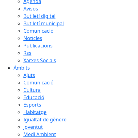
Agenda
Avisos
Butlletí digital
Butlletí municipal
Comunicació
Notícies
Publicacions
Rss
Xarxes Socials
Àmbits
Ajuts
Comunicació
Cultura
Educació
Esports
Habitatge
Igualtat de gènere
Joventut
Medi Ambient