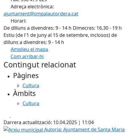
Adreça electrònica:
ajuntament@smpalautordera.cat
Horari:
De dilluns a divendres: 9 - 14 h Dimecres: 16.30 - 19 h
Estiu (de l'1 de juny al 15 de setembre, inclosos) de
dilluns a divendres: 9 - 14 h
Amplieu el mapa
Com arribar-hi
Leaflet
| ©
OpenStreetMap
contributors
Contingut relacionat
+
Pàgines
−
Cultura
Àmbits
Cultura
Facebook
X
Darrera actualització: 10.04.2025 | 11:04
Arxiu municipal
Autoria: Ajuntament de Santa Maria