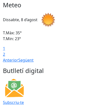
Meteo
Dissabte, 8 d’agost
D
T.Màx: 35°
T
T.Min: 23°
T
1
2
Anterior
Següent
Butlletí digital
Subscriu-te