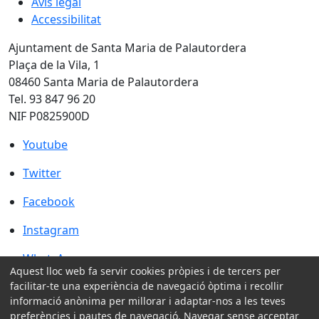
Avís legal
Accessibilitat
Ajuntament de Santa Maria de Palautordera
Plaça de la Vila, 1
08460 Santa Maria de Palautordera
Tel. 93 847 96 20
NIF P0825900D
Youtube
Youtube
Twitter
Twitter
Facebook
Facebook
Instagram
Instagram
WhatsApp
WhatsApp
Aquest lloc web fa servir cookies pròpies i de tercers per
facilitar-te una experiència de navegació òptima i recollir
Amb la col·laboració de:
informació anònima per millorar i adaptar-nos a les teves
preferències i pautes de navegació. Navegar sense acceptar