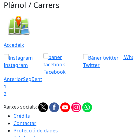
Plànol / Carrers
Accedeix
What
Instagram
Twitter
Facebook
Anterior
Següent
1
2
Xarxes socials:
Crèdits
Contactar
Protecció de dades