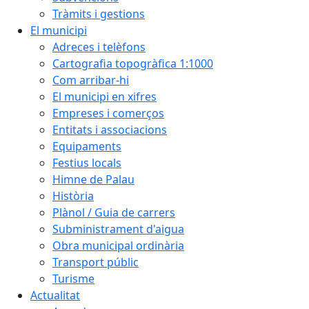
Tràmits i gestions
El municipi
Adreces i telèfons
Cartografia topogràfica 1:1000
Com arribar-hi
El municipi en xifres
Empreses i comerços
Entitats i associacions
Equipaments
Festius locals
Himne de Palau
Història
Plànol / Guia de carrers
Subministrament d'aigua
Obra municipal ordinària
Transport públic
Turisme
Actualitat