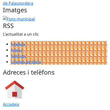
de Palautordera
Imatges
Fons municipal
RSS
L'actualitat a un clic
Agenda
Avisos
Notícies
Ofertes de feina
Adreces i telèfons
Accedeix