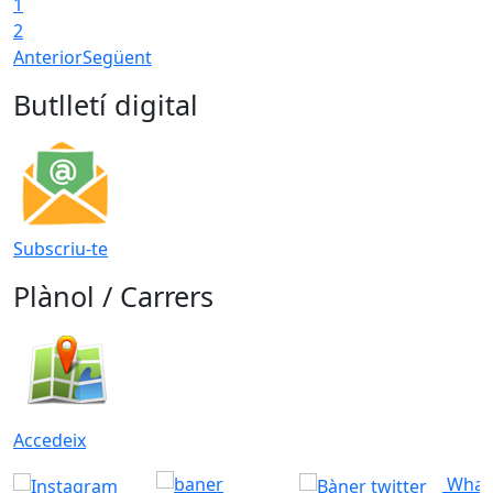
1
2
Anterior
Següent
Butlletí digital
Subscriu-te
Plànol / Carrers
Accedeix
What