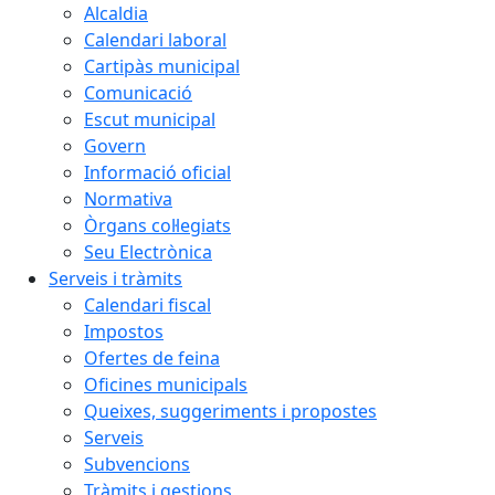
Alcaldia
Calendari laboral
Cartipàs municipal
Comunicació
Escut municipal
Govern
Informació oficial
Normativa
Òrgans col·legiats
Seu Electrònica
Serveis i tràmits
Calendari fiscal
Impostos
Ofertes de feina
Oficines municipals
Queixes, suggeriments i propostes
Serveis
Subvencions
Tràmits i gestions