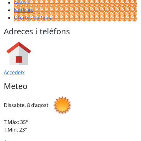
Avisos
Notícies
Ofertes de feina
Adreces i telèfons
Accedeix
Meteo
Dissabte, 8 d’agost
D
T.Màx: 35°
T
T.Min: 23°
T