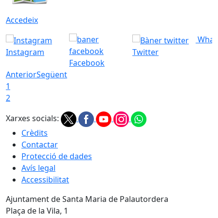
Accedeix
What
Instagram
Twitter
Facebook
Anterior
Següent
1
2
Xarxes socials:
Crèdits
Contactar
Protecció de dades
Avís legal
Accessibilitat
Ajuntament de Santa Maria de Palautordera
Plaça de la Vila, 1