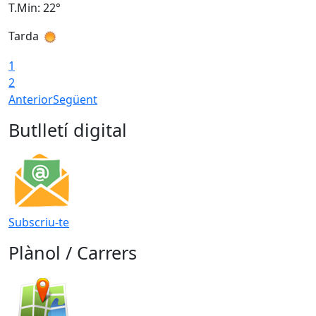
T.Min: 22°
T
Tarda
T
1
2
Anterior
Següent
Butlletí digital
Subscriu-te
Plànol / Carrers