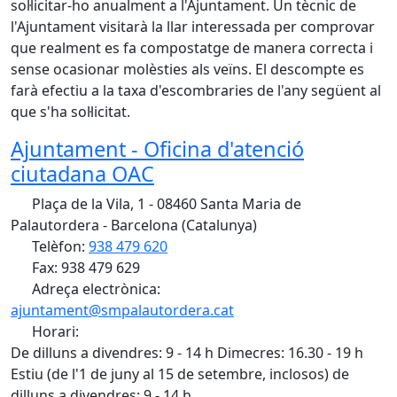
sol·licitar-ho anualment a l'Ajuntament. Un tècnic de
l'Ajuntament visitarà la llar interessada per comprovar
que realment es fa compostatge de manera correcta i
sense ocasionar molèsties als veïns. El descompte es
farà efectiu a la taxa d'escombraries de l'any següent al
que s'ha sol·licitat.
Ajuntament - Oficina d'atenció
ciutadana OAC
Plaça de la Vila, 1 - 08460 Santa Maria de
Palautordera - Barcelona (Catalunya)
Telèfon:
938 479 620
Fax: 938 479 629
Adreça electrònica:
ajuntament@smpalautordera.cat
Horari:
De dilluns a divendres: 9 - 14 h Dimecres: 16.30 - 19 h
Estiu (de l'1 de juny al 15 de setembre, inclosos) de
dilluns a divendres: 9 - 14 h