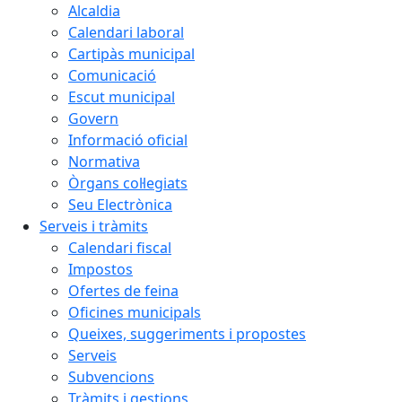
Alcaldia
Calendari laboral
Cartipàs municipal
Comunicació
Escut municipal
Govern
Informació oficial
Normativa
Òrgans col·legiats
Seu Electrònica
Serveis i tràmits
Calendari fiscal
Impostos
Ofertes de feina
Oficines municipals
Queixes, suggeriments i propostes
Serveis
Subvencions
Tràmits i gestions