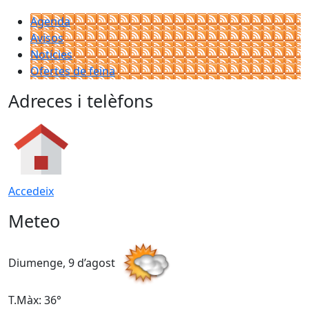
Agenda
Avisos
Notícies
Ofertes de feina
Adreces i telèfons
Accedeix
Meteo
Diumenge, 9 d’agost
D
T.Màx: 36°
T