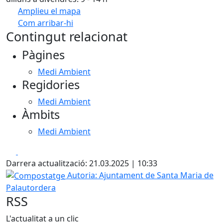
Amplieu el mapa
Com arribar-hi
Leaflet
| ©
OpenStreetMap
contributors
Contingut relacionat
+
Pàgines
−
Medi Ambient
Regidories
Medi Ambient
Àmbits
Medi Ambient
Facebook
X
Darrera actualització: 21.03.2025 | 10:33
Compostatge
Autoria: Ajuntament de Santa Maria de
Palautordera
RSS
L'actualitat a un clic