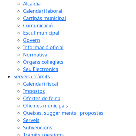
Alcaldia
Calendari laboral
Cartipàs municipal
Comunicació
Escut municipal
Govern
Informació oficial
Normativa
Òrgans col·legiats
Seu Electrònica
Serveis i tràmits
Calendari fiscal
Impostos
Ofertes de feina
Oficines municipals
Queixes, suggeriments i propostes
Serveis
Subvencions
Tràmits i gestions