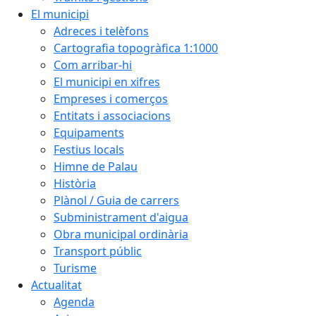
El municipi
Adreces i telèfons
Cartografia topogràfica 1:1000
Com arribar-hi
El municipi en xifres
Empreses i comerços
Entitats i associacions
Equipaments
Festius locals
Himne de Palau
Història
Plànol / Guia de carrers
Subministrament d'aigua
Obra municipal ordinària
Transport públic
Turisme
Actualitat
Agenda