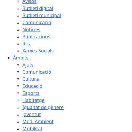
Avisos
Butlletí digital
Butlletí municipal
Comunicació
Notícies
Publicacions
Rss
Xarxes Socials
Àmbits
Ajuts
Comunicació
Cultura
Educació
Esports
Habitatge
Igualtat de gènere
Joventut
Medi Ambient
Mobilitat