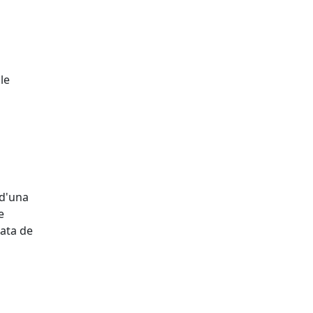
le
 d'una
e
data de