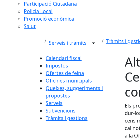
Participació Ciutadana
Policia Local
Promoció econòmica
Salut
Tràmits i gest
Serveis i tràmits
Al
Calendari fiscal
Impostos
Ce
Ofertes de feina
Oficines municipals
co
Queixes, suggeriments i
propostes
Serveis
Els pr
Subvencions
dur-lo
Tràmits i gestions
cens m
cal no
a la Of