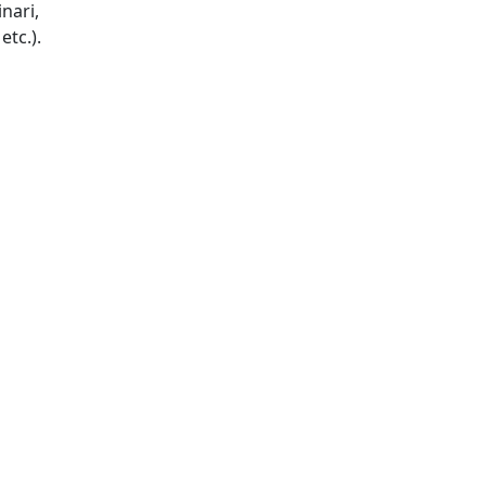
nari,
tc.).