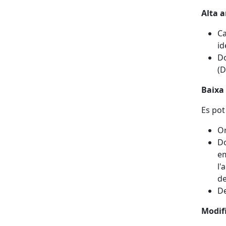
Alta 
Ca
id
Do
(D
Baixa
Es pot
Or
Do
em
l'
de
De
Modifi