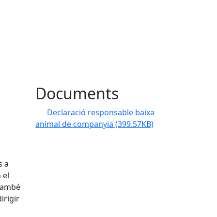
Documents
Declaració responsable baixa
animal de companyia
(399.57KB)
s a
 el
 també
irigir