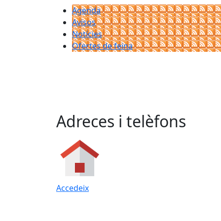
Agenda
Avisos
Notícies
Ofertes de feina
Adreces i telèfons
Accedeix