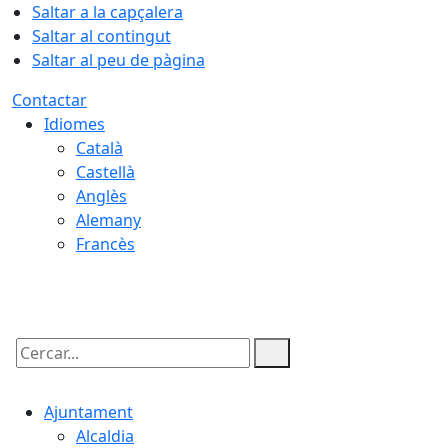
Saltar a la capçalera
Saltar al contingut
Saltar al peu de pàgina
Contactar
Idiomes
Català
Castellà
Anglès
Alemany
Francès
07.08.2026 | 20:14
Cercar:
Ajuntament
Alcaldia