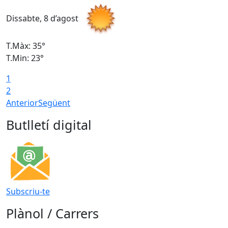
Dissabte, 8 d’agost
D
T.Màx: 35°
T
T.Min: 23°
T
1
2
Anterior
Següent
Butlletí digital
Subscriu-te
Plànol / Carrers