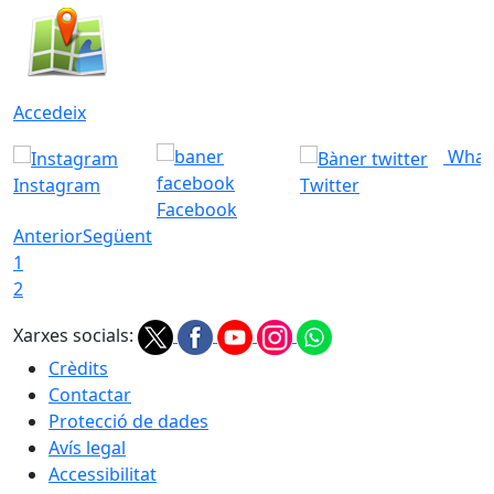
Accedeix
What
Instagram
Twitter
Facebook
Anterior
Següent
1
2
Xarxes socials:
Crèdits
Contactar
Protecció de dades
Avís legal
Accessibilitat