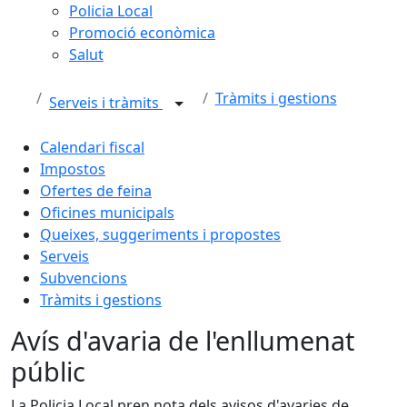
Policia Local
Promoció econòmica
Salut
Tràmits i gestions
Serveis i tràmits
Calendari fiscal
Impostos
Ofertes de feina
Oficines municipals
Queixes, suggeriments i propostes
Serveis
Subvencions
Tràmits i gestions
Avís d'avaria de l'enllumenat
públic
La Policia Local pren nota dels avisos d'avaries de