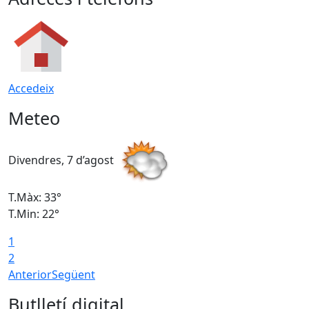
Accedeix
Meteo
Divendres, 7 d’agost
D
T.Màx: 33°
T
T.Min: 22°
T
1
2
Anterior
Següent
Butlletí digital