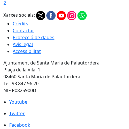
2
Xarxes socials:
Crèdits
Contactar
Protecció de dades
Avís legal
Accessibilitat
Ajuntament de Santa Maria de Palautordera
Plaça de la Vila, 1
08460 Santa Maria de Palautordera
Tel. 93 847 96 20
NIF P0825900D
Youtube
Youtube
Twitter
Twitter
Facebook
Facebook