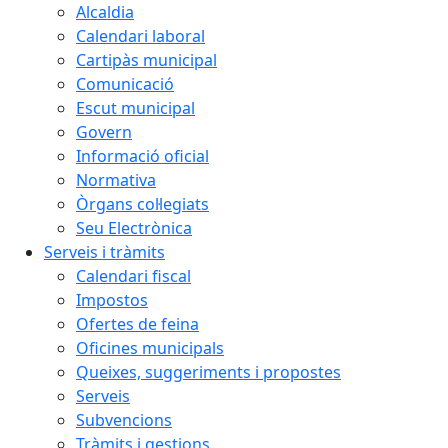
Alcaldia
Calendari laboral
Cartipàs municipal
Comunicació
Escut municipal
Govern
Informació oficial
Normativa
Òrgans col·legiats
Seu Electrònica
Serveis i tràmits
Calendari fiscal
Impostos
Ofertes de feina
Oficines municipals
Queixes, suggeriments i propostes
Serveis
Subvencions
Tràmits i gestions