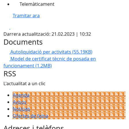
Telemàticament
Tramitar ara
Facebook
X
Darrera actualització: 21.02.2023 | 10:32
Documents
Autoliquidació per activitats
(55.19KB)
Model de certificat tècnic de posada en
funcionament
(1.2MB)
RSS
L'actualitat a un clic
Agenda
Avisos
Notícies
Ofertes de feina
Adreces i telèfons