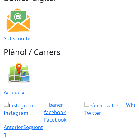
Subscriu-te
Plànol / Carrers
Accedeix
What
Instagram
Twitter
Facebook
Anterior
Següent
1