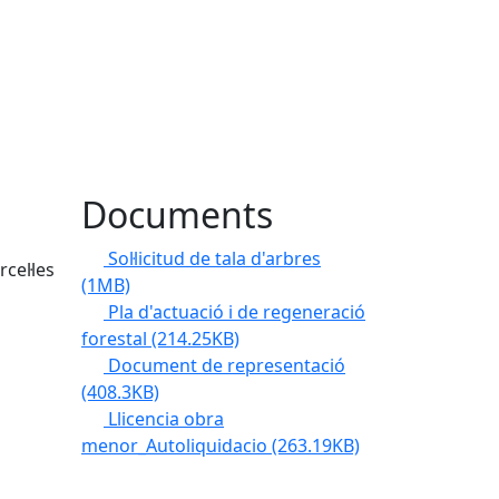
Documents
Sol·licitud de tala d'arbres
cel·les
(1MB)
Pla d'actuació i de regeneració
forestal
(214.25KB)
Document de representació
(408.3KB)
Llicencia obra
menor_Autoliquidacio
(263.19KB)