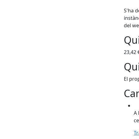
S'ha 
instàn
del we
Qui
23,42 
Qui
El prop
Can
A 
ce
Tr