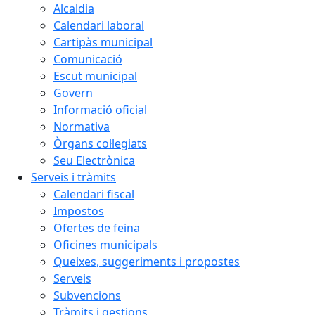
Alcaldia
Calendari laboral
Cartipàs municipal
Comunicació
Escut municipal
Govern
Informació oficial
Normativa
Òrgans col·legiats
Seu Electrònica
Serveis i tràmits
Calendari fiscal
Impostos
Ofertes de feina
Oficines municipals
Queixes, suggeriments i propostes
Serveis
Subvencions
Tràmits i gestions