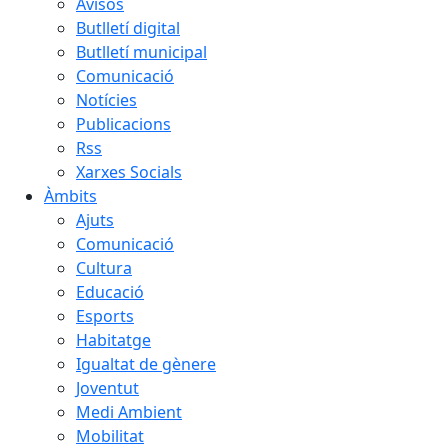
Avisos
Butlletí digital
Butlletí municipal
Comunicació
Notícies
Publicacions
Rss
Xarxes Socials
Àmbits
Ajuts
Comunicació
Cultura
Educació
Esports
Habitatge
Igualtat de gènere
Joventut
Medi Ambient
Mobilitat