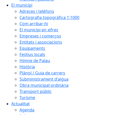
El municipi
Adreces i telèfons
Cartografia topogràfica 1:1000
Com arribar-hi
El municipi en xifres
Empreses i comerços
Entitats i associacions
Equipaments
Festius locals
Himne de Palau
Història
Plànol / Guia de carrers
Subministrament d'aigua
Obra municipal ordinària
Transport públic
Turisme
Actualitat
Agenda