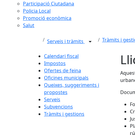
Participació Ciutadana
Policia Local
Promoció econòmica
Salut
Tràmits i gest
Serveis i tràmits
Ll
Calendari fiscal
Impostos
Ofertes de feina
Aquest
Oficines municipals
urbane
Queixes, suggeriments i
propostes
Docum
Serveis
Fo
Subvencions
Cr
Tràmits i gestions
Ju
Pl
rú