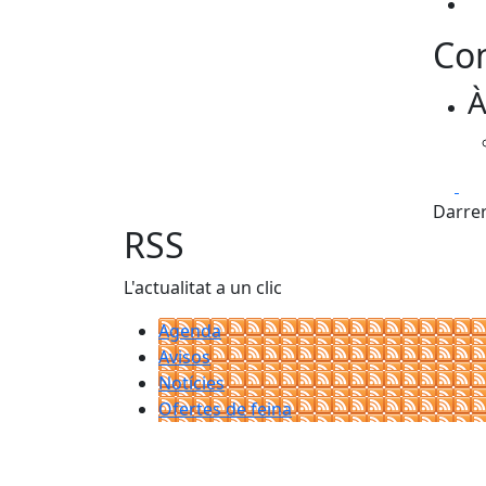
Con
À
Fa
Darrer
RSS
L'actualitat a un clic
Agenda
Avisos
Notícies
Ofertes de feina