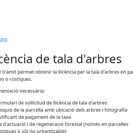
ions
icència de tala d'arbres
 tràmit permet obtenir la llicència per la tala d'arbres en par
s o rústiques.
entació necessària:
rmulari de sol·licitud de llicència de tala d'arbres
oquis de la parcel·la amb ubicació dels arbres i fotografia
stificant de pagament de la taxa
a d'actuació i de regeneració forestal
(només en parcel·les
stiques o sòl no urbanitzable)