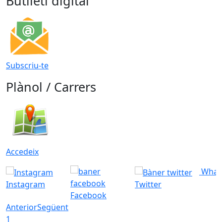
Butlletí digital
Subscriu-te
Plànol / Carrers
Accedeix
What
Instagram
Twitter
Facebook
Anterior
Següent
1