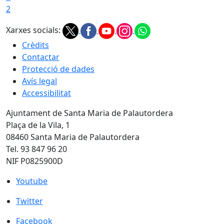
2
Xarxes socials:
Crèdits
Contactar
Protecció de dades
Avís legal
Accessibilitat
Ajuntament de Santa Maria de Palautordera
Plaça de la Vila, 1
08460 Santa Maria de Palautordera
Tel. 93 847 96 20
NIF P0825900D
Youtube
Youtube
Twitter
Twitter
Facebook
Facebook