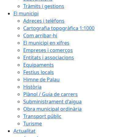
Tràmits i gestions
El municipi
Adreces i telèfons
Cartografia topogràfica 1:1000
Com arribar-hi
El municipi en xifres
Empreses i comerços
Entitats i associacions
Equipaments
Festius locals
Himne de Palau
Història
Plànol / Guia de carrers
Subministrament d'aigua
Obra municipal ordinària
Transport públic
Turisme
Actualitat