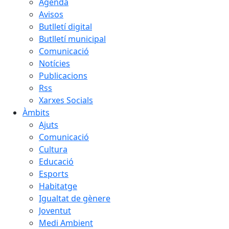
Agenda
Avisos
Butlletí digital
Butlletí municipal
Comunicació
Notícies
Publicacions
Rss
Xarxes Socials
Àmbits
Ajuts
Comunicació
Cultura
Educació
Esports
Habitatge
Igualtat de gènere
Joventut
Medi Ambient