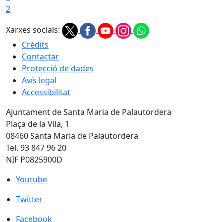
2
Xarxes socials:
Crèdits
Contactar
Protecció de dades
Avís legal
Accessibilitat
Ajuntament de Santa Maria de Palautordera
Plaça de la Vila, 1
08460 Santa Maria de Palautordera
Tel. 93 847 96 20
NIF P0825900D
Youtube
Youtube
Twitter
Twitter
Facebook
Facebook