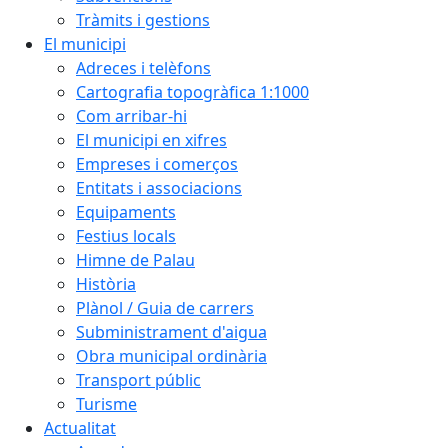
Tràmits i gestions
El municipi
Adreces i telèfons
Cartografia topogràfica 1:1000
Com arribar-hi
El municipi en xifres
Empreses i comerços
Entitats i associacions
Equipaments
Festius locals
Himne de Palau
Història
Plànol / Guia de carrers
Subministrament d'aigua
Obra municipal ordinària
Transport públic
Turisme
Actualitat