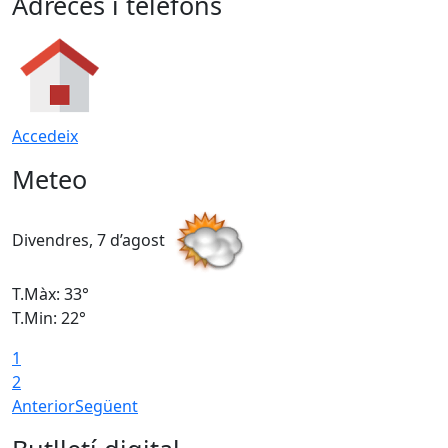
Adreces i telèfons
Accedeix
Meteo
Divendres, 7 d’agost
D
T.Màx: 33°
T
T.Min: 22°
T
1
2
Anterior
Següent