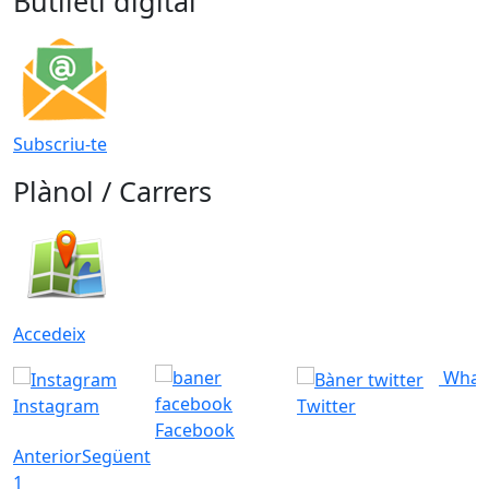
Butlletí digital
Subscriu-te
Plànol / Carrers
Accedeix
What
Instagram
Twitter
Facebook
Anterior
Següent
1