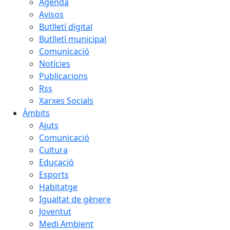
Agenda
Avisos
Butlletí digital
Butlletí municipal
Comunicació
Notícies
Publicacions
Rss
Xarxes Socials
Àmbits
Ajuts
Comunicació
Cultura
Educació
Esports
Habitatge
Igualtat de gènere
Joventut
Medi Ambient