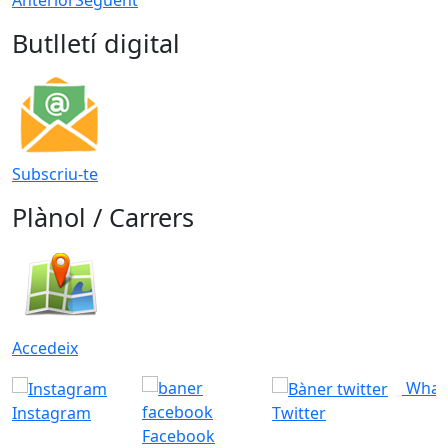
Butlletí digital
Subscriu-te
Plànol / Carrers
Accedeix
What
Instagram
Twitter
Facebook