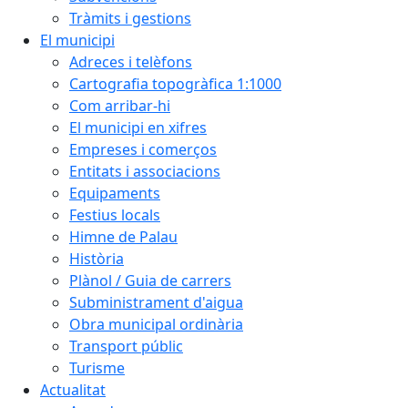
Tràmits i gestions
El municipi
Adreces i telèfons
Cartografia topogràfica 1:1000
Com arribar-hi
El municipi en xifres
Empreses i comerços
Entitats i associacions
Equipaments
Festius locals
Himne de Palau
Història
Plànol / Guia de carrers
Subministrament d'aigua
Obra municipal ordinària
Transport públic
Turisme
Actualitat