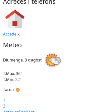
Adreces i telèfons
Accedeix
Meteo
Diumenge, 9 d’agost
D
T.Màx: 36°
T
T.Min: 22°
T
Tarda
T
1
2
Anterior
Següent