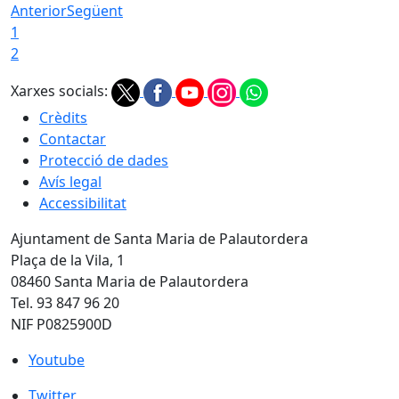
Anterior
Següent
1
2
Xarxes socials:
Crèdits
Contactar
Protecció de dades
Avís legal
Accessibilitat
Ajuntament de Santa Maria de Palautordera
Plaça de la Vila, 1
08460 Santa Maria de Palautordera
Tel. 93 847 96 20
NIF P0825900D
Youtube
Youtube
Twitter
Twitter