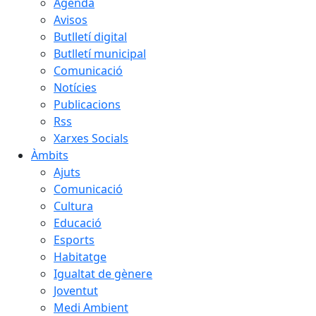
Agenda
Avisos
Butlletí digital
Butlletí municipal
Comunicació
Notícies
Publicacions
Rss
Xarxes Socials
Àmbits
Ajuts
Comunicació
Cultura
Educació
Esports
Habitatge
Igualtat de gènere
Joventut
Medi Ambient