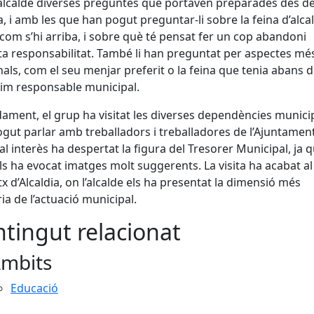
alcalde diverses preguntes que portaven preparades des d
la, i amb les que han pogut preguntar-li sobre la feina d’alca
com s’hi arriba, i sobre què té pensat fer un cop abandoni
a responsabilitat. També li han preguntat per aspectes mé
als, com el seu menjar preferit o la feina que tenia abans d
im responsable municipal.
ament, el grup ha visitat les diverses dependències municip
gut parlar amb treballadors i treballadores de l’Ajuntament
al interès ha despertat la figura del Tresorer Municipal, ja 
s ha evocat imatges molt suggerents. La visita ha acabat al
x d’Alcaldia, on l’alcalde els ha presentat la dimensió més
ria de l’actuació municipal.
tingut relacionat
mbits
Educació