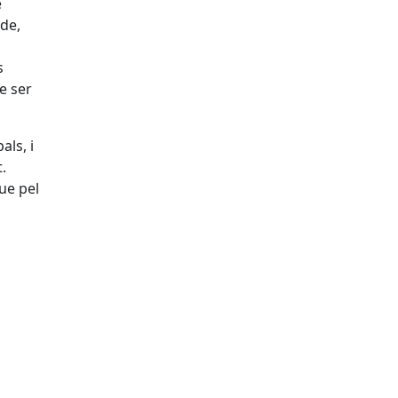
e
lde,
s
e ser
als, i
.
que pel