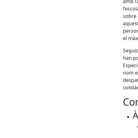
amb l’
l’esco
sobre 
aquest
person
el màx
Seguid
han po
Especi
nom el
despat
solidà
Con
À