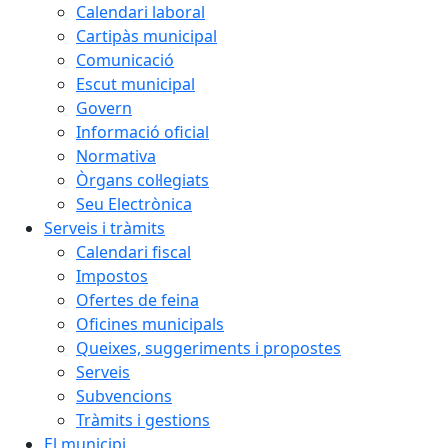
Calendari laboral
Cartipàs municipal
Comunicació
Escut municipal
Govern
Informació oficial
Normativa
Òrgans col·legiats
Seu Electrònica
Serveis i tràmits
Calendari fiscal
Impostos
Ofertes de feina
Oficines municipals
Queixes, suggeriments i propostes
Serveis
Subvencions
Tràmits i gestions
El municipi