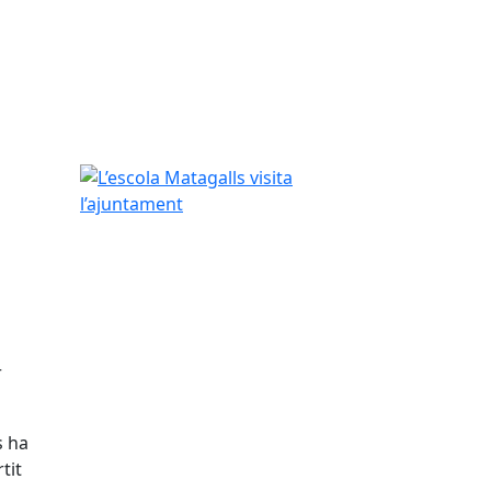
L’escola Matagalls visita l’ajuntament
r
s ha
tit