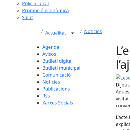
Policia Local
Promoció econòmica
Salut
Notícies
Actualitat
L’
Agenda
Avisos
l’
Butlletí digital
Butlletí municipal
Comunicació
L’esco
Notícies
Dijous
Publicacions
Aquest
Rss
visita
Xarxes Socials
conver
L’acte 
explic