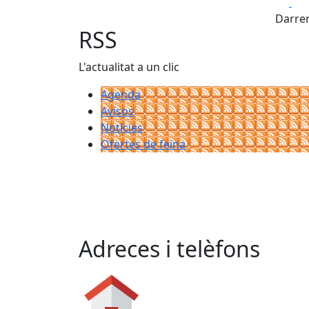
Fa
Darrer
RSS
L'actualitat a un clic
Agenda
Avisos
Notícies
Ofertes de feina
Adreces i telèfons