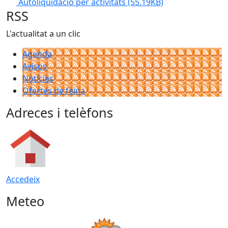
Autoliquidació per activitats
(55.19KB)
RSS
L'actualitat a un clic
Agenda
Avisos
Notícies
Ofertes de feina
Adreces i telèfons
Accedeix
Meteo