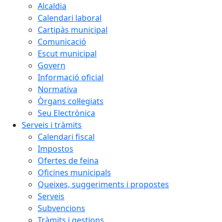
Alcaldia
Calendari laboral
Cartipàs municipal
Comunicació
Escut municipal
Govern
Informació oficial
Normativa
Òrgans col·legiats
Seu Electrònica
Serveis i tràmits
Calendari fiscal
Impostos
Ofertes de feina
Oficines municipals
Queixes, suggeriments i propostes
Serveis
Subvencions
Tràmits i gestions