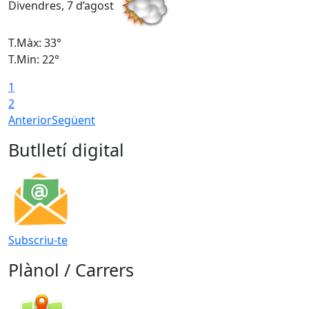
Divendres, 7 d’agost
D
T.Màx: 33°
T
T.Min: 22°
T
1
2
Anterior
Següent
Butlletí digital
Subscriu-te
Plànol / Carrers