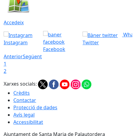
Accedeix
What
Instagram
Twitter
Facebook
Anterior
Següent
1
2
Xarxes socials:
Crèdits
Contactar
Protecció de dades
Avís legal
Accessibilitat
Ajuntament de Santa Maria de Palautordera