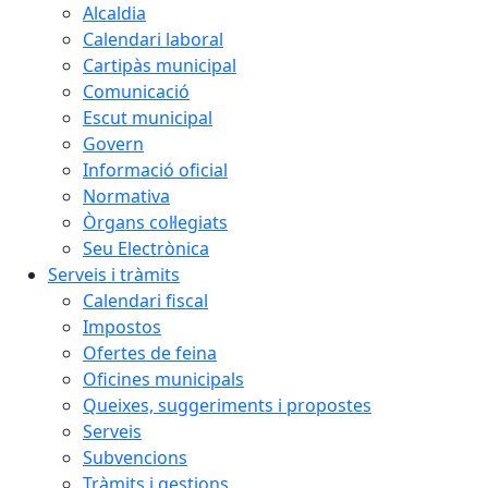
Alcaldia
Calendari laboral
Cartipàs municipal
Comunicació
Escut municipal
Govern
Informació oficial
Normativa
Òrgans col·legiats
Seu Electrònica
Serveis i tràmits
Calendari fiscal
Impostos
Ofertes de feina
Oficines municipals
Queixes, suggeriments i propostes
Serveis
Subvencions
Tràmits i gestions