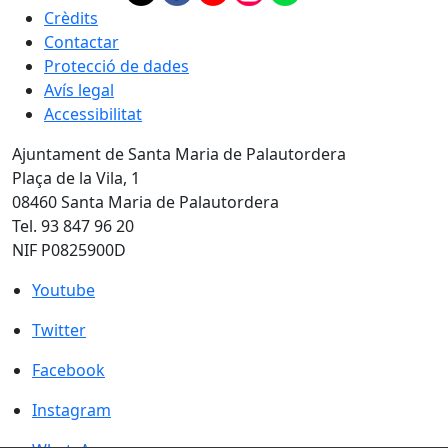
Crèdits
Contactar
Protecció de dades
Avís legal
Accessibilitat
Ajuntament de Santa Maria de Palautordera
Plaça de la Vila, 1
08460 Santa Maria de Palautordera
Tel. 93 847 96 20
NIF P0825900D
Youtube
Youtube
Twitter
Twitter
Facebook
Facebook
Instagram
Instagram