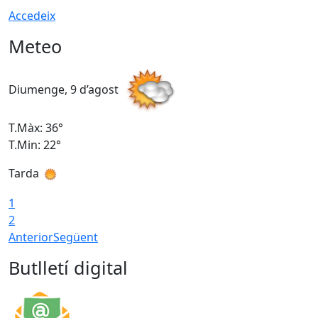
Accedeix
Meteo
Diumenge, 9 d’agost
D
T.Màx: 36°
T
T.Min: 22°
T
Tarda
T
1
2
Anterior
Següent
Butlletí digital