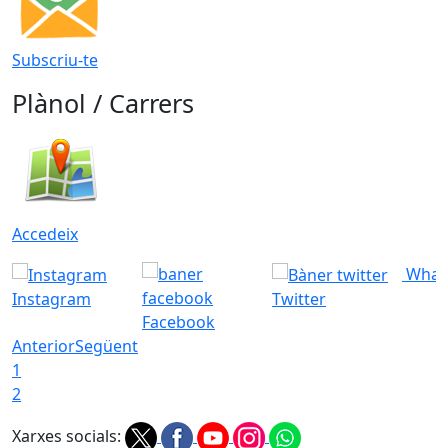
Subscriu-te
Plànol / Carrers
Accedeix
What
Instagram
Twitter
Facebook
Anterior
Següent
1
2
Xarxes socials: