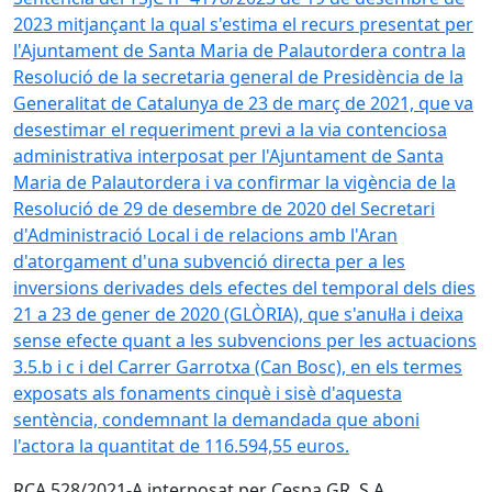
2023 mitjançant la qual s'estima el recurs presentat per
l'Ajuntament de Santa Maria de Palautordera contra la
Resolució de la secretaria general de Presidència de la
Generalitat de Catalunya de 23 de març de 2021, que va
desestimar el requeriment previ a la via contenciosa
administrativa interposat per l'Ajuntament de Santa
Maria de Palautordera i va confirmar la vigència de la
Resolució de 29 de desembre de 2020 del Secretari
d'Administració Local i de relacions amb l'Aran
d'atorgament d'una subvenció directa per a les
inversions derivades dels efectes del temporal dels dies
21 a 23 de gener de 2020 (GLÒRIA), que s'anul·la i deixa
sense efecte quant a les subvencions per les actuacions
3.5.b i c i del Carrer Garrotxa (Can Bosc), en els termes
exposats als fonaments cinquè i sisè d'aquesta
sentència, condemnant la demandada que aboni
l'actora la quantitat de 116.594,55 euros.
RCA 528/2021-A interposat per Cespa GR, S.A.