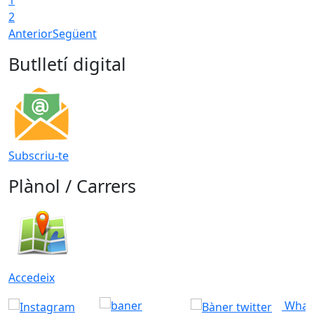
1
2
Anterior
Següent
Butlletí digital
Subscriu-te
Plànol / Carrers
Accedeix
What