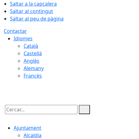
Saltar a la capçalera
Saltar al contingut
Saltar al peu de pàgina
Contactar
Idiomes
Català
Castellà
Anglès
Alemany
Francès
07.08.2026 | 02:34
Cercar:
Ajuntament
Alcaldia