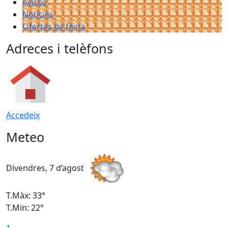
Avisos
Notícies
Ofertes de feina
Adreces i telèfons
Accedeix
Meteo
Divendres, 7 d’agost
D
T.Màx: 33°
T
T.Min: 22°
T