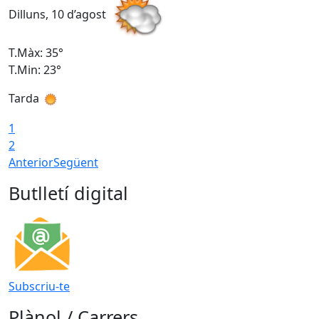
Dilluns, 10 d’agost
D
T.Màx: 35°
T
T.Min: 23°
T
Tarda
T
1
2
Anterior
Següent
Butlletí digital
Subscriu-te
Plànol / Carrers