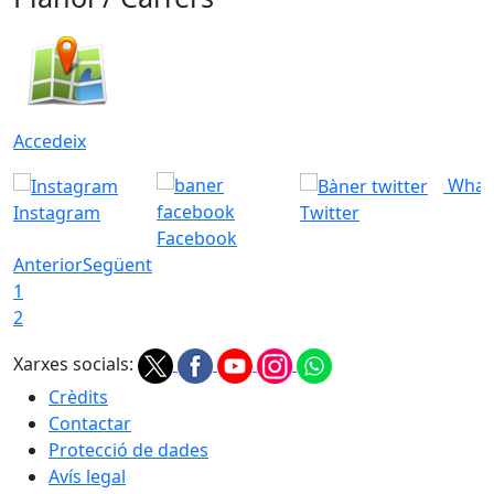
Accedeix
What
Instagram
Twitter
Facebook
Anterior
Següent
1
2
Xarxes socials:
Crèdits
Contactar
Protecció de dades
Avís legal