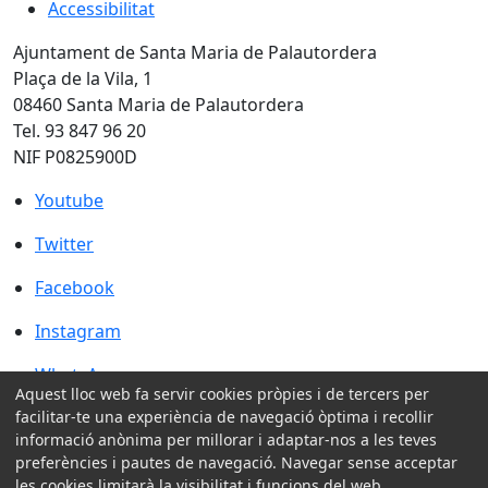
Accessibilitat
Ajuntament de Santa Maria de Palautordera
Plaça de la Vila, 1
08460 Santa Maria de Palautordera
Tel. 93 847 96 20
NIF P0825900D
Youtube
Youtube
Twitter
Twitter
Facebook
Facebook
Instagram
Instagram
WhatsApp
WhatsApp
Aquest lloc web fa servir cookies pròpies i de tercers per
Amb la col·laboració de:
facilitar-te una experiència de navegació òptima i recollir
informació anònima per millorar i adaptar-nos a les teves
preferències i pautes de navegació. Navegar sense acceptar
les cookies limitarà la visibilitat i funcions del web.