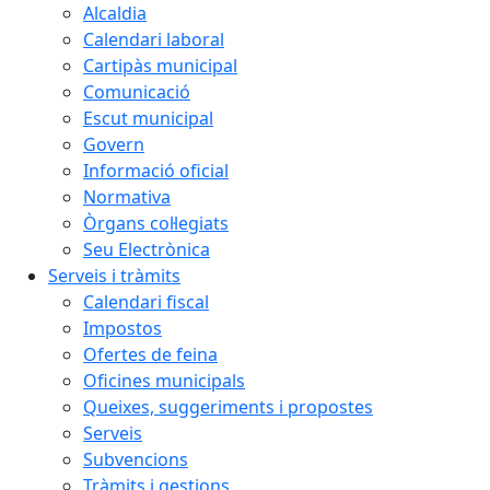
Alcaldia
Calendari laboral
Cartipàs municipal
Comunicació
Escut municipal
Govern
Informació oficial
Normativa
Òrgans col·legiats
Seu Electrònica
Serveis i tràmits
Calendari fiscal
Impostos
Ofertes de feina
Oficines municipals
Queixes, suggeriments i propostes
Serveis
Subvencions
Tràmits i gestions