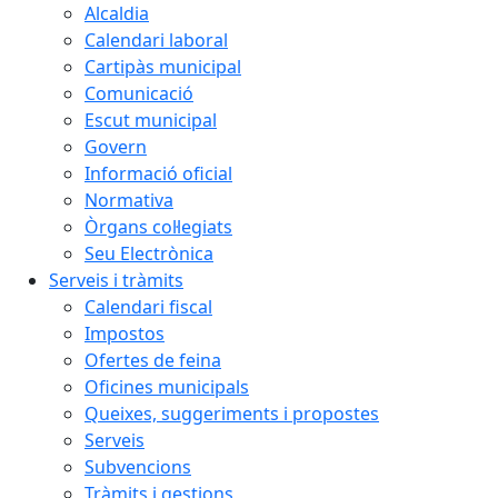
Alcaldia
Calendari laboral
Cartipàs municipal
Comunicació
Escut municipal
Govern
Informació oficial
Normativa
Òrgans col·legiats
Seu Electrònica
Serveis i tràmits
Calendari fiscal
Impostos
Ofertes de feina
Oficines municipals
Queixes, suggeriments i propostes
Serveis
Subvencions
Tràmits i gestions