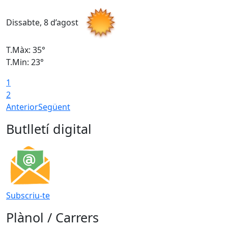
Dissabte, 8 d’agost
D
T.Màx: 35°
T
T.Min: 23°
T
1
2
Anterior
Següent
Butlletí digital
Subscriu-te
Plànol / Carrers