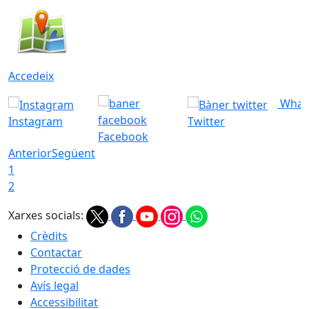
Accedeix
What
Instagram
Twitter
Facebook
Anterior
Següent
1
2
Xarxes socials:
Crèdits
Contactar
Protecció de dades
Avís legal
Accessibilitat