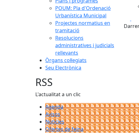
Plans i programes
POUM: Pla d'Ordenació
Urbanística Municipal
Fa
Projectes normatius en
Darrer
tramitació
Resolucions
administratives i judicials
rellevants
Òrgans col·legiats
Seu Electrònica
RSS
L'actualitat a un clic
Agenda
Avisos
Notícies
Ofertes de feina