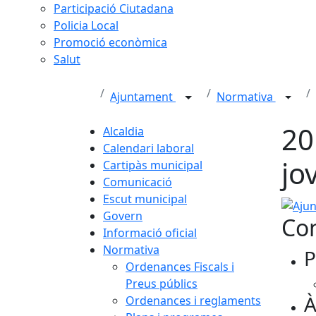
Participació Ciutadana
Policia Local
Promoció econòmica
Salut
Ajuntament
Normativa
20
Alcaldia
Calendari laboral
jo
Cartipàs municipal
Comunicació
Escut municipal
Ajunta
Govern
Con
Informació oficial
Normativa
P
Ordenances Fiscals i
Preus públics
À
Ordenances i reglaments