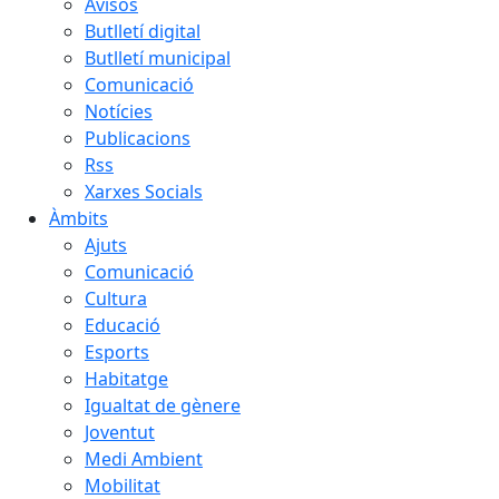
Avisos
Butlletí digital
Butlletí municipal
Comunicació
Notícies
Publicacions
Rss
Xarxes Socials
Àmbits
Ajuts
Comunicació
Cultura
Educació
Esports
Habitatge
Igualtat de gènere
Joventut
Medi Ambient
Mobilitat