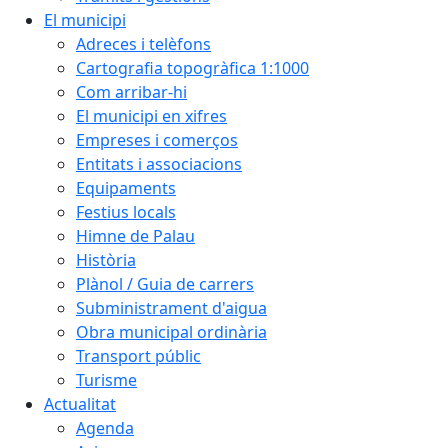
El municipi
Adreces i telèfons
Cartografia topogràfica 1:1000
Com arribar-hi
El municipi en xifres
Empreses i comerços
Entitats i associacions
Equipaments
Festius locals
Himne de Palau
Història
Plànol / Guia de carrers
Subministrament d'aigua
Obra municipal ordinària
Transport públic
Turisme
Actualitat
Agenda