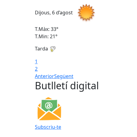
Dijous, 6 d’agost
T.Màx: 33°
T.Min: 21°
Tarda
1
2
Anterior
Següent
Butlletí digital
Subscriu-te