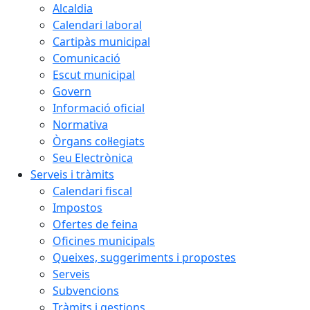
Alcaldia
Calendari laboral
Cartipàs municipal
Comunicació
Escut municipal
Govern
Informació oficial
Normativa
Òrgans col·legiats
Seu Electrònica
Serveis i tràmits
Calendari fiscal
Impostos
Ofertes de feina
Oficines municipals
Queixes, suggeriments i propostes
Serveis
Subvencions
Tràmits i gestions