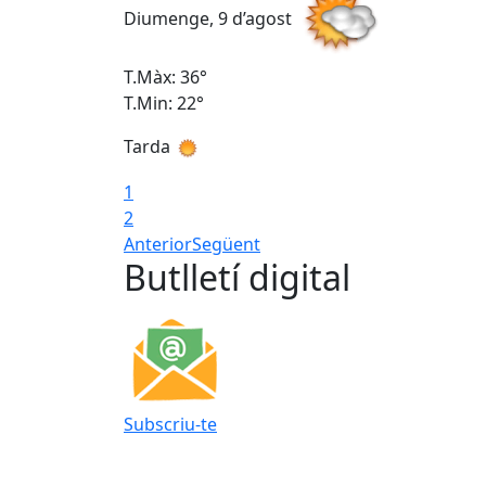
Diumenge, 9 d’agost
T.Màx: 36°
T.Min: 22°
Tarda
1
2
Anterior
Següent
Butlletí digital
Subscriu-te