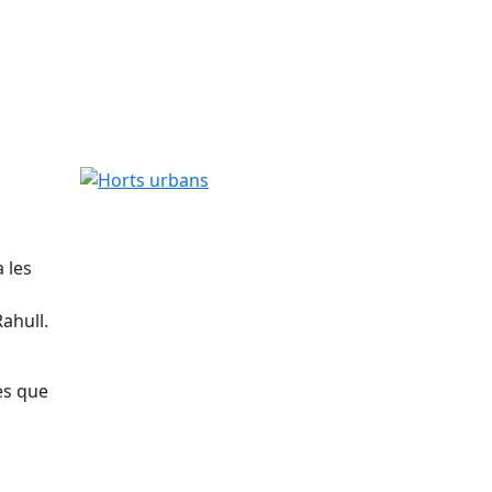
Horts urbans
 les
ahull.
ès que