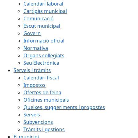
Calendari laboral
Cartipàs municipal
Comunicació
Escut municipal
Govern
Informació oficial
Normativa
Òrgans col·legiats
Seu Electrònica
Serveis i tràmits
Calendari fiscal
Impostos
Ofertes de feina
Oficines municipals
Queixes, suggeriments i propostes
Serveis
Subvencions
Tràmits i gestions
El municipi