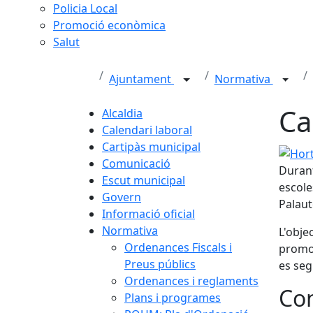
Policia Local
Promoció econòmica
Salut
Ajuntament
Normativa
Ca
Alcaldia
Calendari laboral
Cartipàs municipal
Horts
Comunicació
Durant
Escut municipal
escole
Govern
Palaut
Informació oficial
Normativa
L'objec
Ordenances Fiscals i
promov
Preus públics
es seg
Ordenances i reglaments
Con
Plans i programes