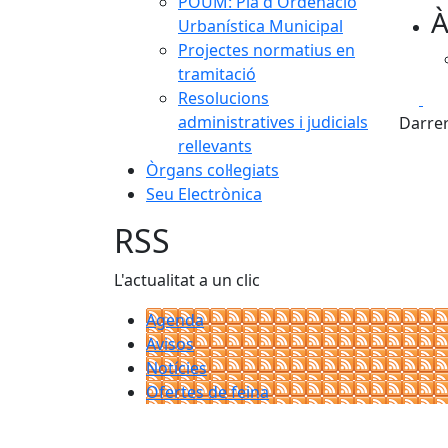
POUM: Pla d'Ordenació
À
Urbanística Municipal
Projectes normatius en
tramitació
Fa
Resolucions
administratives i judicials
Darrer
rellevants
Òrgans col·legiats
Seu Electrònica
RSS
L'actualitat a un clic
Agenda
Avisos
Notícies
Ofertes de feina